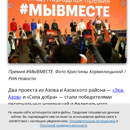
Премия #МЫВМЕСТЕ. Фото Кристины Кормилицыной /
РИА Новости
Два проекта из Азова и Азовского района —
«Эка-
Азов»
и «Сила добра» — стали победителями
региональных номинаций и федерального
полуфинала Международной премии #МЫВМЕСТЕ
На нашем сайте используются cookie-файлы. Продолжая пользоваться данным
2026.
сайтом, Вы подтверждаете свое согласие на использование файлов cookie в
соответствии с настоящим уведомлением,
Пользовательским соглашением
и
Политикой конфиденциальности
Проект общественной организации «Эка-Азов»