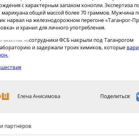
ождения с характерным запахом конопли. Экспертиза п
о марихуана общей массой более 70 граммов. Мужчина п
ик нарвал на железнодорожном перегоне «Таганрог-П
овка» и хранил для личного употребления.
сотрудники ФСБ накрыли под Таганрогом
» писал о том, что
абораторию и задержали троих химиков, которые
вари
он.
сшествия
Елена Анисимова
Поделиться:
и партнёров