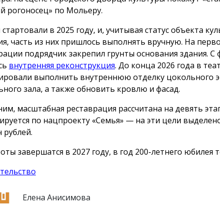
 рогоносец» по Мольеру.
 стартовали в 2025 году, и, учитывая статус объекта ку
ия, часть из них пришлось выполнять вручную. На перв
рации подрядчик закрепил грунты основания здания. С 
сь
внутренняя реконструкция
. До конца 2026 года в теа
ировали выполнить внутреннюю отделку цокольного э
ьного зала, а также обновить кровлю и фасад.
им, масштабная реставрация рассчитана на девять эта
ируется по нацпроекту «Семья» — на эти цели выделен
 рублей.
оты завершатся в 2027 году, в год 200-летнего юбилея т
тельство
Елена Анисимова