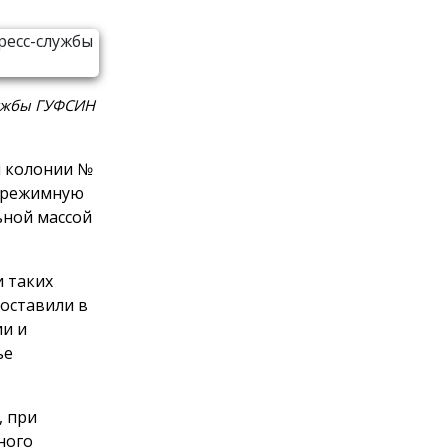
лужбы ГУФСИН
й колонии №
а режимную
ьной массой
и таких
доставили в
ии и
ье
, при
ного