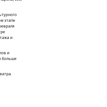
льтурного
ом этапе
февраля
тре
тажа и
пов и
о больше
еатра.