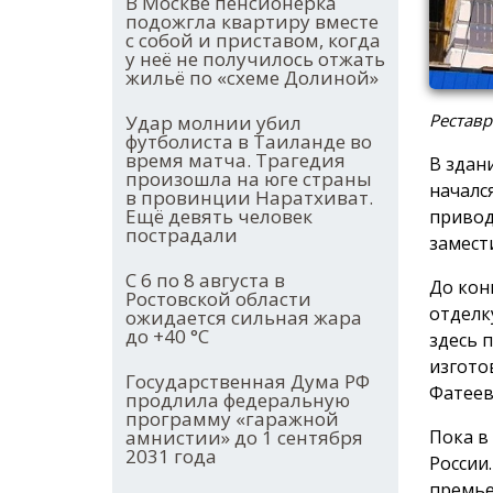
В Москве пенсионерка
подожгла квартиру вместе
с собой и приставом, когда
у неё не получилось отжать
жильё по «схеме Долиной»
Реставр
Удар молнии убил
футболиста в Таиланде во
время матча. Трагедия
В здан
произошла на юге страны
началс
в провинции Наратхиват.
Ещё девять человек
привод
пострадали
замест
С 6 по 8 августа в
До кон
Ростовской области
отделк
ожидается сильная жара
до +40 °С
здесь 
изгото
Государственная Дума РФ
Фатеев
продлила федеральную
программу «гаражной
Пока в
амнистии» до 1 сентября
2031 года
России
премье