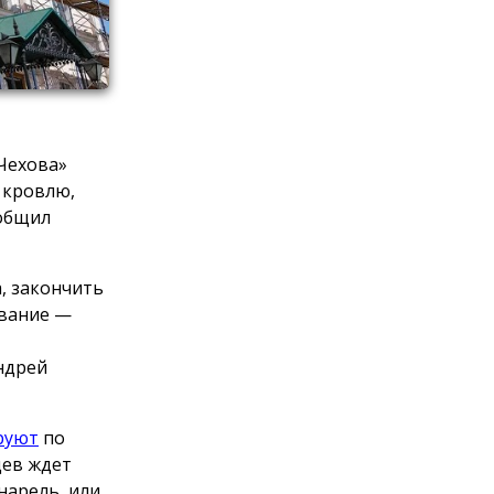
 Чехова»
 кровлю,
ообщил
, закончить
ование —
ндрей
руют
по
цев ждет
нарель, или