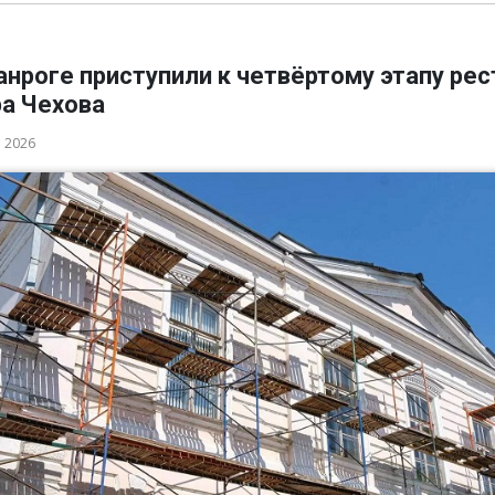
анроге приступили к четвёртому этапу ре
ра Чехова
а 2026