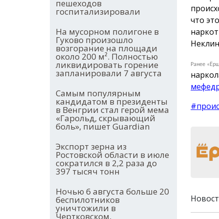
пешеходов
происх
госпитализировали
что эт
На мусорном полигоне в
наркот
Гуково произошло
Неклин
возгорание на площади
около 200 м². Полностью
ликвидировать горение
Ранее «Ёрш
запланировали 7 августа
наркол
мефедр
Самым популярным
кандидатом в президенты
#прои
в Венгрии стал герой мема
«Гарольд, скрывающий
боль», пишет Guardian
Экспорт зерна из
Ростовской области в июле
сократился в 2,2 раза до
397 тысяч тонн
Ночью 6 августа больше 20
Новост
беспилотников
уничтожили в
Чертковском,