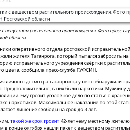
я 2024
 с веществом растительного происхождения. Фото пресс-с
кой области
ники оперативного отдела ростовской исправительно
ржали жителя Таганрога, который пытался забросить н
орию исправительного учреждения свёртки с растител
го цвета, сообщила пресс-служба ГУФСИН.
мя личного досмотра таганрожца у него обнаружили тр
а. Предположительно, в них были наркотики. Мужчину 
полиции. Ему грозит уголовное дело по статье о хранен
зке наркотиков. Максимальное наказание по этой стат
лагает лишение свободы на срок до 3 лет.
ним,
такой же срок грозит
42-летнему местному жителю
м в конце октября нашли пакет с веществом раститель