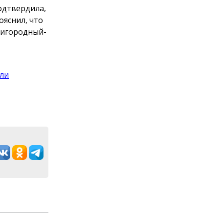
одтвердила,
ояснил, что
ригородный-
ли