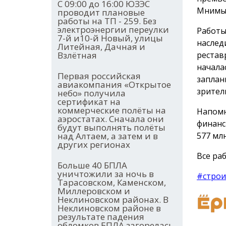
С 09:00 до 16:00 ЮЗЭС
Мнимый
проводит плановые
работы на ТП - 259. Без
электроэнергии переулки
Работы
7-й и10-й Новый, улицы
наслед
Литейная, Дачная и
рестав
Взлётная
начала
Первая российская
заплан
авиакомпания «Открытое
зрител
небо» получила
сертификат на
коммерческие полёты на
Напомн
аэростатах. Сначала они
финанс
будут выполнять полёты
577 млн
над Алтаем, а затем и в
других регионах
Все раб
Больше 40 БПЛА
уничтожили за ночь в
#строи
Тарасовском, Каменском,
Миллеровском и
Неклиновском районах. В
Неклиновском районе в
результате падения
обломков БПЛА загорелась