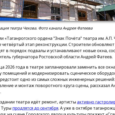
ация театра Чехова. Фото канала Андрея Фатеева
ии «Таганрогского ордена "Знак Почёта" театра им. А.П.
я четвёртый этап реконструкции. Строители обновляют
ят в порядок подвалы и устанавливают новые окна, с
итель губернатора Ростовской области Андрей Фатеев.
ца 2026 года в театре запланировали заменить все окна
у помещений и модернизировать сценическое оборуд
предстоит одно из самых сложных инженерных решений:
вление и монтаж поворотного круга сцены, рассказал А
.
 здании театра идёт ремонт, артисты
активно гастроли
. Туры
продлятся до сентября
. А уже в октябре таганрож
ра: на сцене Городского дворца культуры покажут «Сга