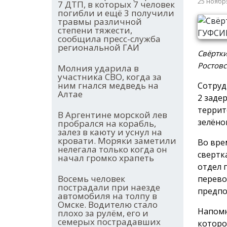
25 ноябр
7 ДТП, в которых 7 человек
погибли и ещё 3 получили
травмы различной
степени тяжести,
сообщила пресс-служба
региональной ГАИ
Свёртки
Ростовс
Молния ударила в
участника СВО, когда за
ним гнался медведь на
Сотруд
Алтае
2 заде
террит
В Аргентине морской лев
зелёно
пробрался на корабль,
залез в каюту и уснул на
кровати. Моряки заметили
Во вре
нелегала только когда он
свертк
начал громко храпеть
отдел 
Восемь человек
перево
пострадали при наезде
предпо
автомобиля на толпу в
Омске. Водителю стало
Напом
плохо за рулём, его и
семерых пострадавших
которо