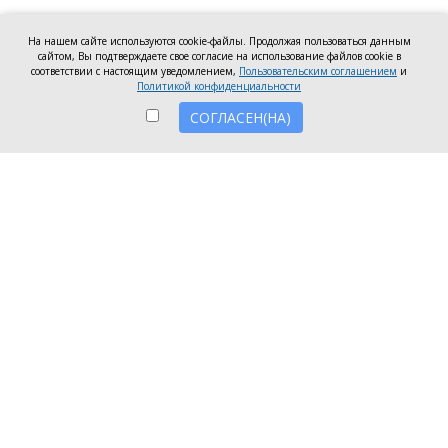
В Таганроге на пляже «Медуза» умерла 62-
На нашем сайте используются cookie-файлы. Продолжая пользоваться данным
летняя женщина
сайтом, Вы подтверждаете свое согласие на использование файлов cookie в
соответствии с настоящим уведомлением,
Пользовательским соглашением
и
Политикой конфиденциальности
04 августа 2026
СОГЛАСЕН(НА)
До конца года в Таганроге запланировали
закончить расселение трёх аварийных домов
04 августа 2026