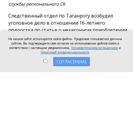
службы регионального СК
Следственный отдел по Таганрогу возбудил
уголовное дело в отношении 16-летнего
подростка по статье о незаконном приобретении
и хранении без цели сбыта наркотических средств
На нашем сайте используются cookie-файлы. Продолжая пользоваться данным
в крупном размере, сообщила пресс-служба
сайтом, Вы подтверждаете свое согласие на использование файлов cookie в
соответствии с настоящим уведомлением,
Пользовательским соглашением
и
регионального следкома.
Политикой конфиденциальности
СОГЛАСЕН(НА)
Согласно существующей версии, наркотики
молодой человек нашёл в Таганроге в августе
2026 года, забрал находку и носил с собой, пока её
не обнаружили и не изъяли правоохранители во
время личного досмотра подростка.
Полицейские проводят комплекс следственных
действий, направленных на установление всех
обстоятельств совершённого преступления.
Следственное управление СК России по