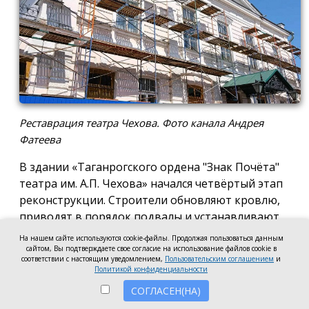
Реставрация театра Чехова. Фото канала Андрея
Фатеева
В здании «Таганрогского ордена "Знак Почёта"
театра им. А.П. Чехова» начался четвёртый этап
реконструкции. Строители обновляют кровлю,
приводят в порядок подвалы и устанавливают
новые окна, сообщил заместитель губернатора
На нашем сайте используются cookie-файлы. Продолжая пользоваться данным
Ростовской области Андрей Фатеев.
сайтом, Вы подтверждаете свое согласие на использование файлов cookie в
соответствии с настоящим уведомлением,
Пользовательским соглашением
и
Политикой конфиденциальности
До конца 2026 года в театре запланировали
СОГЛАСЕН(НА)
заменить все окна, закончить отделку помещений