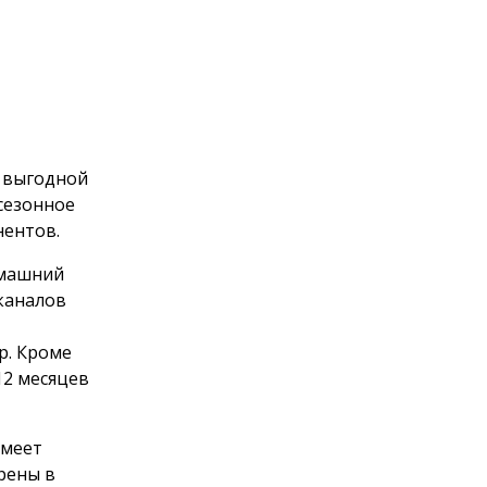
 выгодной
сезонное
ентов.
омашний
 каналов
р. Кроме
12 месяцев
умеет
рены в