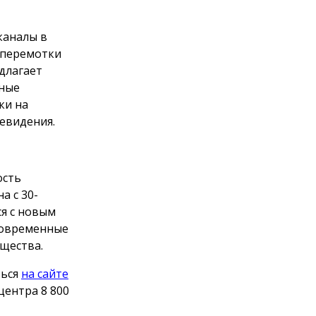
каналы в
 перемотки
длагает
ьные
ки на
евидения.
ость
а с 30-
я с новым
 современные
щества.
ться
на сайте
центра 8 800