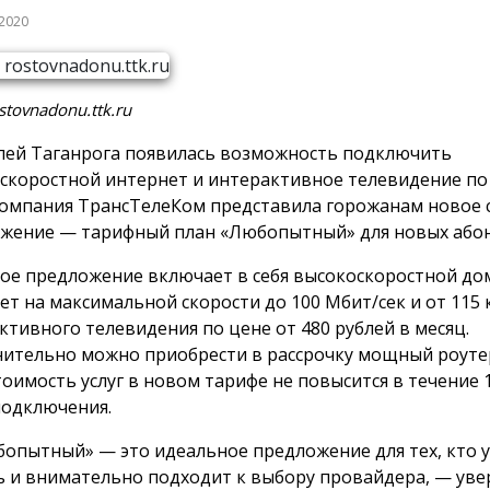
 2020
stovnadonu.ttk.ru
лей Таганрога появилась возможность подключить
скоростной интернет и интерактивное телевидение по
Компания ТрансТелеКом представила горожанам новое 
жение — тарифный план «Любопытный» для новых абон
ое предложение включает в себя высокоскоростной д
ет на максимальной скорости до 100 Мбит/сек и от 115
ктивного телевидения по цене от 480 рублей в месяц.
ительно можно приобрести в рассрочку мощный роуте
стоимость услуг в новом тарифе не повысится в течение 
подключения.
опытный» — это идеальное предложение для тех, кто 
ь и внимательно подходит к выбору провайдера, — уве