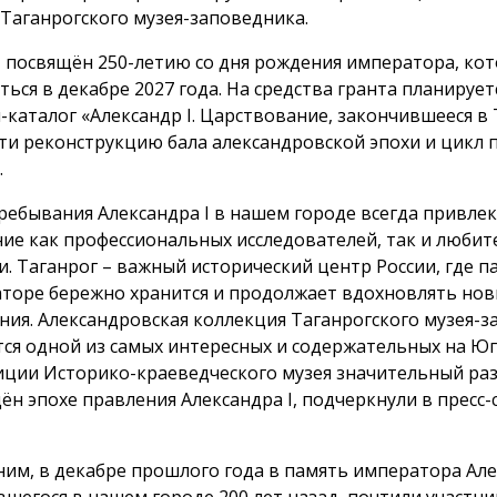
 Таганрогского музея-заповедника.
 посвящён 250-летию со дня рождения императора, кот
ться в декабре 2027 года. На средства гранта планирует
-каталог «Александр I. Царствование, закончившееся в 
ти реконструкцию бала александровской эпохи и цикл 
.
ребывания Александра I в нашем городе всегда привлек
ие как профессиональных исследователей, так и любит
и. Таганрог – важный исторический центр России, где п
торе бережно хранится и продолжает вдохновлять но
ния. Александровская коллекция Таганрогского музея-
тся одной из самых интересных и содержательных на Юге
иции Историко-краеведческого музея значительный ра
ён эпохе правления Александра I, подчеркнули в пресс-
им, в декабре прошлого года в память императора Алек
вшегося в нашем городе 200 лет назад, почтили участни