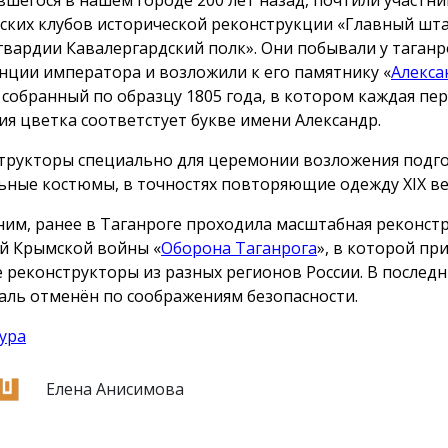
ских клубов исторической реконструкции «Главный шт
гвардии Кавалергардский полк». Они побывали у таганр
нции императора и возложили к его памятнику «
Алекса
, собранный по образцу 1805 года, в котором каждая пе
ия цветка соответстует букве имени Александр.
трукторы специально для церемонии возложения подг
ьные костюмы, в точностях повторяющие одежду ХIX ве
им, ранее в Таганроге проходила масштабная реконст
й Крымской войны «
Оборона Таганрога
», в которой пр
е реконструкторы из разных регионов России. В послед
аль отменён по соображениям безопасности.
ура
Елена Анисимова