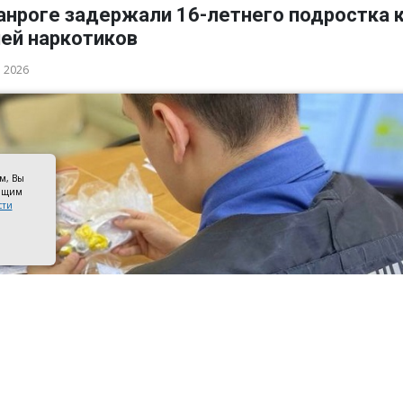
анроге задержали 16-летнего подростка 
ией наркотиков
а 2026
ом, Вы
оящим
сти