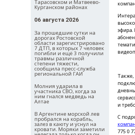
Тарасовском и Матвеево-
компан
Курганском районах
Интера
06 августа 2026
высоко
эфира.
За прошедшие сутки на
абонен
дорогах Ростовской
области зарегистрировано
темати
7 ДТП, в которых 7 человек
видеоп
погибли и ещё 3 получили
травмы различной
степени тяжести,
сообщила пресс-служба
региональной ГАИ
Также,
подклю
Молния ударила в
дневны
участника СВО, когда за
ним гнался медведь на
сервис
Алтае
и треб
В Аргентине морской лев
С подр
пробрался на корабль,
залез в каюту и уснул на
компа
кровати. Моряки заметили
775 0 7
нелегала только когда он