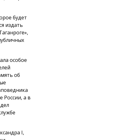
орое будет
ся издать
Таганроге»,
публичных
ала особое
елей
амять об
вые
заповедника
 России, а в
здел
службе
сандра I,
ки