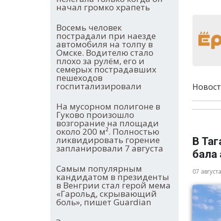
начал громко храпеть
Восемь человек
пострадали при наезде
автомобиля на толпу в
Омске. Водителю стало
плохо за рулём, его и
семерых пострадавших
пешеходов
госпитализировали
Новост
На мусорном полигоне в
Гуково произошло
возгорание на площади
около 200 м². Полностью
ликвидировать горение
В Та
запланировали 7 августа
бала
Самым популярным
07 август
кандидатом в президенты
в Венгрии стал герой мема
«Гарольд, скрывающий
боль», пишет Guardian