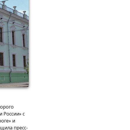
торого
и России» с
роге» и
бщила пресс-