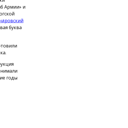
аб Армии» и
огской
ндровский
рвая буква
отовили
ка.
рукция
инимали
ние годы