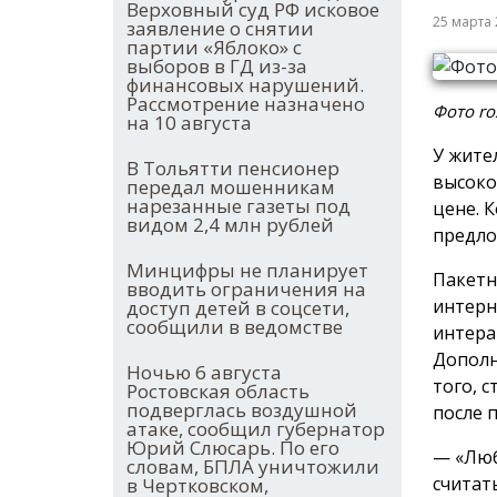
Верховный суд РФ исковое
25 марта
заявление о снятии
партии «Яблоко» с
выборов в ГД из-за
финансовых нарушений.
Рассмотрение назначено
Фото ro
на 10 августа
У жите
В Тольятти пенсионер
высоко
передал мошенникам
нарезанные газеты под
цене. 
видом 2,4 млн рублей
предло
Минцифры не планирует
Пакетн
вводить ограничения на
интерн
доступ детей в соцсети,
сообщили в ведомстве
интера
Дополн
Ночью 6 августа
того, 
Ростовская область
подверглась воздушной
после 
атаке, сообщил губернатор
Юрий Слюсарь. По его
— «Люб
словам, БПЛА уничтожили
считат
в Чертковском,