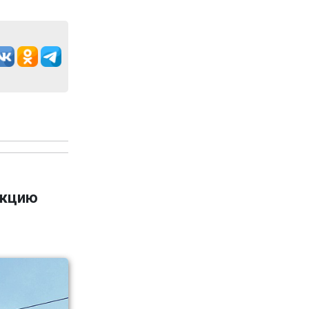
укцию