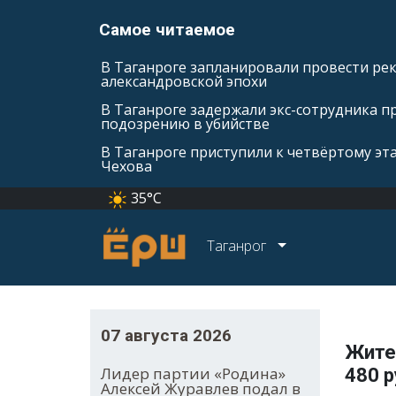
Самое читаемое
В Таганроге запланировали провести ре
александровской эпохи
В Таганроге задержали экс-сотрудника п
подозрению в убийстве
В Таганроге приступили к четвёртому эт
Чехова
35°C
Таганрог
07 августа 2026
Жител
Лидер партии «Родина»
480 р
Алексей Журавлев подал в