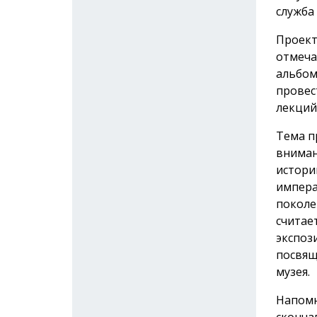
служба
Проект
отмеча
альбом
провес
лекций
Тема п
вниман
истори
импера
поколе
считае
экспоз
посвящ
музея.
Напомн
сконча