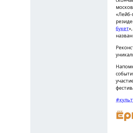
москов
«Лейб-
резиде
букет
»
назван
Реконс
уникал
Напомн
событи
участи
фестив
#культ