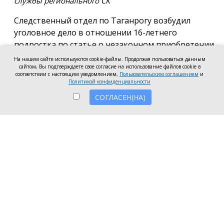
службы регионального СК
Следственный отдел по Таганрогу возбудил
уголовное дело в отношении 16-летнего
подростка по статье о незаконном приобретении
и хранении без цели сбыта наркотических средств
На нашем сайте используются cookie-файлы. Продолжая пользоваться данным
в крупном размере, сообщила пресс-служба
сайтом, Вы подтверждаете свое согласие на использование файлов cookie в
соответствии с настоящим уведомлением,
Пользовательским соглашением
и
регионального следкома.
Политикой конфиденциальности
СОГЛАСЕН(НА)
Согласно существующей версии, наркотики
молодой человек нашёл в Таганроге в августе
2026 года, забрал находку и носил с собой, пока её
не обнаружили и не изъяли правоохранители во
время личного досмотра подростка.
Полицейские проводят комплекс следственных
действий, направленных на установление всех
обстоятельств совершённого преступления.
Следственное управление СК России по