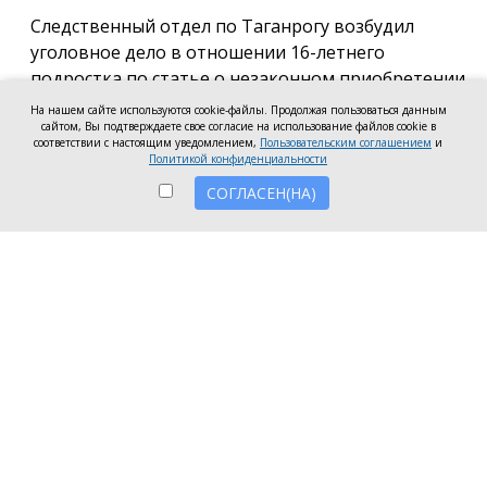
Следственный отдел по Таганрогу возбудил
уголовное дело в отношении 16-летнего
подростка по статье о незаконном приобретении
и хранении без цели сбыта наркотических средств
На нашем сайте используются cookie-файлы. Продолжая пользоваться данным
сайтом, Вы подтверждаете свое согласие на использование файлов cookie в
в крупном размере, сообщила пресс-служба
соответствии с настоящим уведомлением,
Пользовательским соглашением
и
регионального следкома.
Политикой конфиденциальности
СОГЛАСЕН(НА)
Согласно существующей версии, наркотики
молодой человек нашёл в Таганроге в августе
2026 года, забрал находку и носил с собой, пока её
не обнаружили и не изъяли правоохранители во
время личного досмотра подростка.
Полицейские проводят комплекс следственных
действий, направленных на установление всех
обстоятельств совершённого преступления.
Следственное управление СК России по
Ростовской области призывает родителей уделять