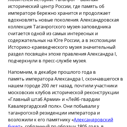
исторический центр России, где память об
императоре бережно хранится и продолжает
вдохновлять новые поколения. Александровская
коллекция Таганрогского музея-заповедника
считается одной из самых интересных и
содержательных на Юге России, а в экспозиции
Историко-краеведческого музея значительный
раздел посвящён эпохе правления Александра I,
подчеркнули в пресс-службе музея.
Напомним, в декабре прошлого года в
память императора Александра I, скончавшегося в
нашем городе 200 лет назад, почтили участники
московских клубов исторической реконструкции
«Главный штаб Армии» и «Лейб-гвардии
Кавалергардский полк». Они побывали у
таганрогской резиденции императора и
возложили к его памятнику «
Александровский
букет
», собранный по образцу 1805 года, в