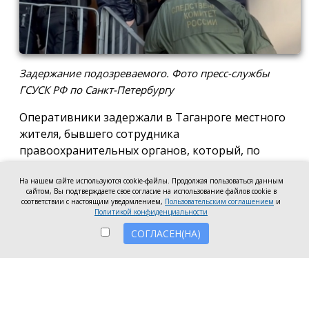
Задержание подозреваемого. Фото пресс-службы
ГСУСК РФ по Санкт-Петербургу
Оперативники задержали в Таганроге местного
жителя, бывшего сотрудника
правоохранительных органов, который, по
версии следствия, два года назад в Санкт-
На нашем сайте используются cookie-файлы. Продолжая пользоваться данным
Петербурге убил своего знакомого и умело замёл
сайтом, Вы подтверждаете свое согласие на использование файлов cookie в
следы. Задержанного этапируют в северную
соответствии с настоящим уведомлением,
Пользовательским соглашением
и
Политикой конфиденциальности
столицу, чтобы он показал, где спрятал тело — его
до сих пор не нашли, сообщила пресс-служба ГСУ
СОГЛАСЕН(НА)
СК РФ по Санкт-Петербургу.
Следователи установили, что убийство было
спланировано из-за личной неприязни. 11 марта