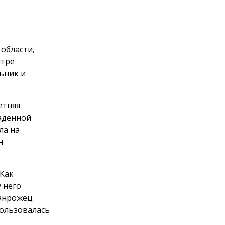
области,
нтре
льник и
етняя
раденной
ла на
н
 Как
 него
ганрожец
пользовалась