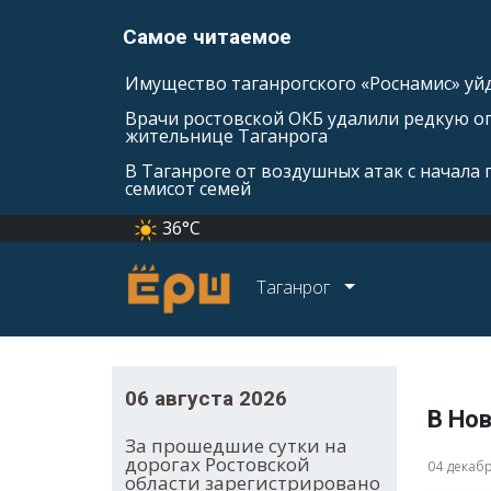
Самое читаемое
Имущество таганрогского «Роснамис» уйд
Врачи ростовской ОКБ удалили редкую оп
жительнице Таганрога
В Таганроге от воздушных атак с начала
семисот семей
36°C
Таганрог
06 августа 2026
В Но
За прошедшие сутки на
дорогах Ростовской
04 декаб
области зарегистрировано