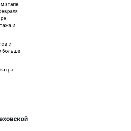
ом этапе
февраля
тре
тажа и
пов и
о больше
еатра.
Чеховской