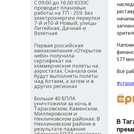
С 09:00 до 16:00 ЮЗЭС
наслед
проводит плановые
рестав
работы на ТП - 259. Без
электроэнергии переулки
начала
7-й и10-й Новый, улицы
заплан
Литейная, Дачная и
зрител
Взлётная
Напомн
Первая российская
авиакомпания «Открытое
финанс
небо» получила
577 млн
сертификат на
коммерческие полёты на
аэростатах. Сначала они
Все раб
будут выполнять полёты
над Алтаем, а затем и в
#строи
других регионах
Больше 40 БПЛА
уничтожили за ночь в
Тарасовском, Каменском,
Миллеровском и
Неклиновском районах. В
В Таг
Неклиновском районе в
результате падения
прем
обломков БПЛА загорелась