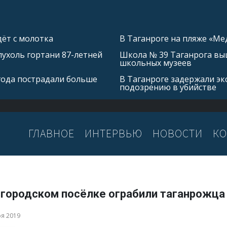
ёт с молотка
В Таганроге на пляже «Ме
ухоль гортани 87-летней
Школа № 39 Таганрога выш
школьных музеев
 года пострадали больше
В Таганроге задержали эк
подозрению в убийстве
ГЛАВНОЕ
ИНТЕРВЬЮ
НОВОСТИ
КО
вгородском посёлке ограбили таганрожца
ря 2019