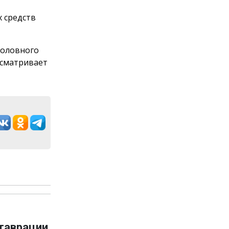
 средств
Уголовного
усматривает
ставрации