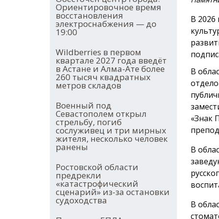
Ориентировочное время
восстановления
В 2026
электроснабжения — до
культу
19:00
развит
Wildberries в первом
подпис
квартале 2027 года введёт
в Астане и Алма-Ате более
В обла
260 тысяч квадратных
отдело
метров складов
публич
Военный под
замест
Севастополем открыл
«Знак 
стрельбу, погиб
сослуживец и три мирных
препод
жителя, несколько человек
ранены
В обла
заведу
Ростовской области
русско
предрекли
«катастрофический
воспит
сценарий» из-за остановки
судоходства
В обла
стомат