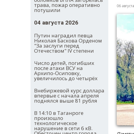
трава, пожар оперативно
06 август
потушили
04 августа 2026
Путин наградил певца
Николая Баскова Орденом
"За заслуги перед
Отечеством" IV степени
Число детей, погибших
после атаки ВСУ на
Архипо-Осиповку,
увеличилось до четырёх
Внебиржевой курс доллара
впервые с начала апреля
поднялся выше 81 рубля
В 14:10 в Таганроге
произошло
технологическое
нарушение в сети 6 кВ.
Обесточен центр города.
Памятни