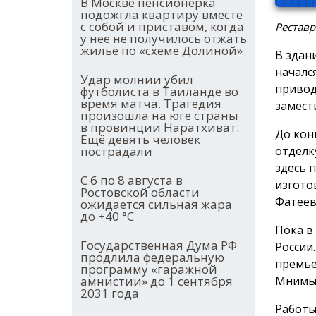
В Москве пенсионерка
подожгла квартиру вместе
с собой и приставом, когда
Реставр
у неё не получилось отжать
жильё по «схеме Долиной»
В здан
началс
Удар молнии убил
привод
футболиста в Таиланде во
время матча. Трагедия
замест
произошла на юге страны
в провинции Наратхиват.
До кон
Ещё девять человек
отделк
пострадали
здесь 
С 6 по 8 августа в
изгото
Ростовской области
Фатеев
ожидается сильная жара
до +40 °С
Пока в
Государственная Дума РФ
России
продлила федеральную
премье
программу «гаражной
Мнимый
амнистии» до 1 сентября
2031 года
Работы