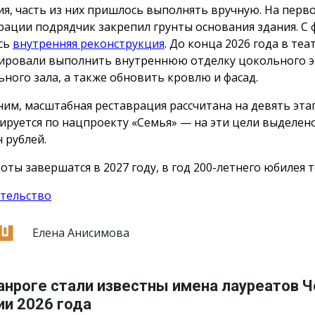
ия, часть из них пришлось выполнять вручную. На перв
рации подрядчик закрепил грунты основания здания. С 
сь
внутренняя реконструкция
. До конца 2026 года в теа
ировали выполнить внутреннюю отделку цокольного э
ьного зала, а также обновить кровлю и фасад.
им, масштабная реставрация рассчитана на девять эта
ируется по нацпроекту «Семья» — на эти цели выделен
 рублей.
оты завершатся в 2027 году, в год 200-летнего юбилея т
тельство
Елена Анисимова
анроге стали известны имена лауреатов 
ии 2026 года