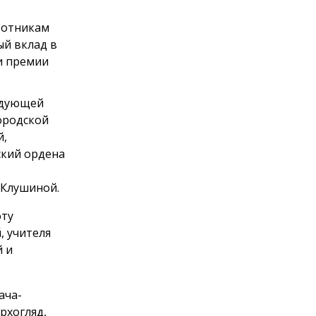
ботникам
ый вклад в
и премии
едующей
ородской
й,
ский ордена
 Клушиной.
оту
, учителя
й и
ача-
рхогляд,