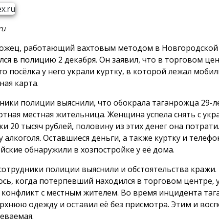
ru
ожец, работающий вахтовым методом в Новгородской 
лся в полицию 2 декабря. Он заявил, что в торговом це
го посёлка у него украли куртку, в которой лежал моби
ная карта.
ники полиции выяснили, что обокрала таганрожца 29-л
отная местная жительница. Женщина успела снять с ук
ки 20 тысяч рублей, половину из этих денег она потрати
у алкоголя. Оставшиеся деньги, а также куртку и телефо
йские обнаружили в хозпостройке у её дома.
сотрудники полиции выяснили и обстоятельства кражи.
ось, когда потерпевший находился в торговом центре, у
 конфликт с местным жителем. Во время инцидента та
ерхнюю одежду и оставил её без присмотра. Этим и вос
еваемая.