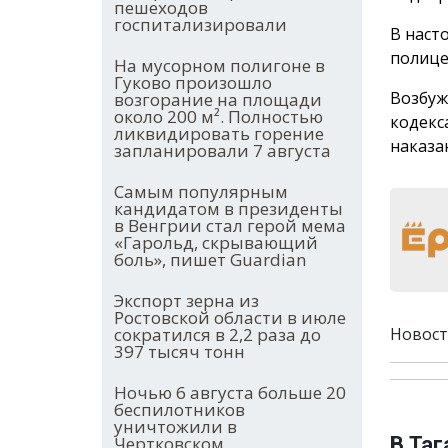
пешеходов
госпитализировали
В наст
полице
На мусорном полигоне в
Гуково произошло
Возбуж
возгорание на площади
около 200 м². Полностью
кодекс
ликвидировать горение
наказа
запланировали 7 августа
Самым популярным
кандидатом в президенты
в Венгрии стал герой мема
«Гарольд, скрывающий
боль», пишет Guardian
Экспорт зерна из
Ростовской области в июле
сократился в 2,2 раза до
Новост
397 тысяч тонн
Ночью 6 августа больше 20
беспилотников
уничтожили в
Чертковском,
В Таг