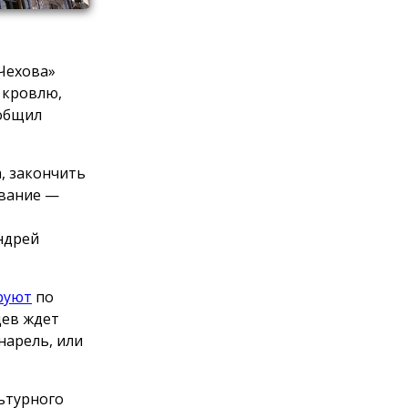
 Чехова»
 кровлю,
ообщил
, закончить
ование —
ндрей
руют
по
цев ждет
нарель, или
льтурного