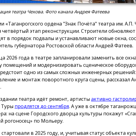
ация театра Чехова. Фото канала Андрея Фатеева
ии «Таганрогского ордена "Знак Почёта" театра им. А.П.
я четвёртый этап реконструкции. Строители обновляют
ят в порядок подвалы и устанавливают новые окна, с
итель губернатора Ростовской области Андрей Фатеев.
ца 2026 года в театре запланировали заменить все окна
у помещений и модернизировать сценическое оборуд
предстоит одно из самых сложных инженерных решений:
вление и монтаж поворотного круга сцены, рассказал А
.
 здании театра идёт ремонт, артисты
активно гастроли
. Туры
продлятся до сентября
. А уже в октябре таганрож
ра: на сцене Городского дворца культуры покажут «Сга
 рогоносец» по Мольеру.
 стартовали в 2025 году, и, учитывая статус объекта ку