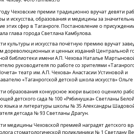
 году Чеховские премии традиционно вручат девяти ра
ры и искусства, образования и медицины за значительн
ие этих сфер в Таганроге. Постановление о присуждени
ала глава города Светлана Камбулова.
сти культуры и искусства почётную премию вручат зав
м дореволюционных и ценных изданий Центральной г
ной библиотеки имени А.П. Чехова Наталье Мартыново
ителю руководителя по работе со зрителями «Таганрог
Почета» театр им. А.П. Чехова» Анастасии Устиновой и
авателю «Таганрогской детской школа искусств» Ольге
сти образования конкурсное жюри высоко оценило раб
ющей детского сада № 100 «Рябинушка» Светланы Белой
го языка и литературы школы № 35 Александры Шадово
ателя детсада № 93 Светланы Драгун.
сти медицины Чеховской премией наградят детского вр
олога стоматологической поликлиники № 1 Светлану Ве