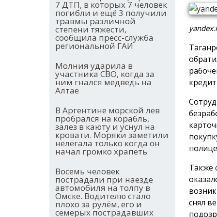
7 ДТП, в которых 7 человек
погибли и ещё 3 получили
травмы различной
yandex.
степени тяжести,
сообщила пресс-служба
региональной ГАИ
Таганр
обрати
Молния ударила в
рабоче
участника СВО, когда за
ним гнался медведь на
кредит
Алтае
Сотруд
В Аргентине морской лев
безраб
пробрался на корабль,
карточ
залез в каюту и уснул на
кровати. Моряки заметили
покупк
нелегала только когда он
полице
начал громко храпеть
Также 
Восемь человек
оказал
пострадали при наезде
автомобиля на толпу в
возник
Омске. Водителю стало
снял в
плохо за рулём, его и
семерых пострадавших
подозр