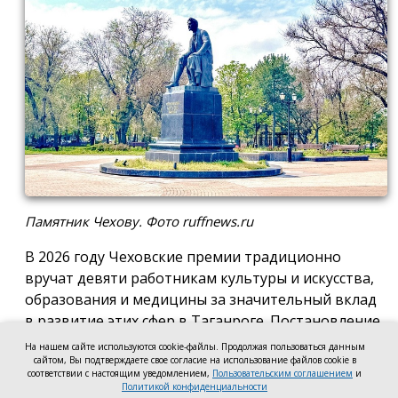
Памятник Чехову. Фото ruffnews.ru
В 2026 году Чеховские премии традиционно
вручат девяти работникам культуры и искусства,
образования и медицины за значительный вклад
в развитие этих сфер в Таганроге. Постановление
о присуждении премии подписала глава города
На нашем сайте используются cookie-файлы. Продолжая пользоваться данным
Светлана Камбулова.
сайтом, Вы подтверждаете свое согласие на использование файлов cookie в
соответствии с настоящим уведомлением,
Пользовательским соглашением
и
Политикой конфиденциальности
В области культуры и искусства почётную премию