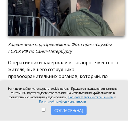
Задержание подозреваемого. Фото пресс-службы
ГСУСК РФ по Санкт-Петербургу
Оперативники задержали в Таганроге местного
жителя, бывшего сотрудника
правоохранительных органов, который, по
версии следствия, два года назад в Санкт-
На нашем сайте используются cookie-файлы. Продолжая пользоваться данным
Петербурге убил своего знакомого и умело замёл
сайтом, Вы подтверждаете свое согласие на использование файлов cookie в
следы. Задержанного этапируют в северную
соответствии с настоящим уведомлением,
Пользовательским соглашением
и
Политикой конфиденциальности
столицу, чтобы он показал, где спрятал тело — его
до сих пор не нашли, сообщила пресс-служба ГСУ
СОГЛАСЕН(НА)
СК РФ по Санкт-Петербургу.