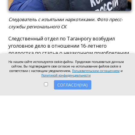
Следователь с изъятыми наркотиками. Фото пресс-
службы регионального СК
Следственный отдел по Таганрогу возбудил
уголовное дело в отношении 16-летнего
подростка по статье о незаконном приобретении
и хранении без цели сбыта наркотических средств
На нашем сайте используются cookie-файлы. Продолжая пользоваться данным
сайтом, Вы подтверждаете свое согласие на использование файлов cookie в
в крупном размере, сообщила пресс-служба
соответствии с настоящим уведомлением,
Пользовательским соглашением
и
регионального следкома.
Политикой конфиденциальности
СОГЛАСЕН(НА)
Согласно существующей версии, наркотики
молодой человек нашёл в Таганроге в августе
2026 года, забрал находку и носил с собой, пока её
не обнаружили и не изъяли правоохранители во
время личного досмотра подростка.
Полицейские проводят комплекс следственных