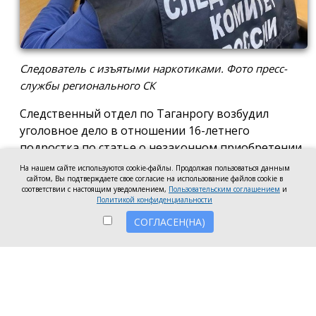
Следователь с изъятыми наркотиками. Фото пресс-
службы регионального СК
Следственный отдел по Таганрогу возбудил
уголовное дело в отношении 16-летнего
подростка по статье о незаконном приобретении
и хранении без цели сбыта наркотических средств
На нашем сайте используются cookie-файлы. Продолжая пользоваться данным
сайтом, Вы подтверждаете свое согласие на использование файлов cookie в
в крупном размере, сообщила пресс-служба
соответствии с настоящим уведомлением,
Пользовательским соглашением
и
регионального следкома.
Политикой конфиденциальности
СОГЛАСЕН(НА)
Согласно существующей версии, наркотики
молодой человек нашёл в Таганроге в августе
2026 года, забрал находку и носил с собой, пока её
не обнаружили и не изъяли правоохранители во
время личного досмотра подростка.