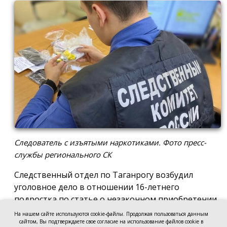
Следователь с изъятыми наркотиками. Фото пресс-
службы регионального СК
Следственный отдел по Таганрогу возбудил
уголовное дело в отношении 16-летнего
подростка по статье о незаконном приобретении
и хранении без цели сбыта наркотических средств
На нашем сайте используются cookie-файлы. Продолжая пользоваться данным
в крупном размере, сообщила пресс-служба
сайтом, Вы подтверждаете свое согласие на использование файлов cookie в