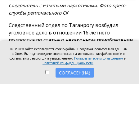
Следователь с изъятыми наркотиками. Фото пресс-
службы регионального СК
Следственный отдел по Таганрогу возбудил
уголовное дело в отношении 16-летнего
подростка по статье о незаконном приобретении
и хранении без цели сбыта наркотических средств
На нашем сайте используются cookie-файлы. Продолжая пользоваться данным
в крупном размере, сообщила пресс-служба
сайтом, Вы подтверждаете свое согласие на использование файлов cookie в
соответствии с настоящим уведомлением,
Пользовательским соглашением
и
регионального следкома.
Политикой конфиденциальности
СОГЛАСЕН(НА)
Согласно существующей версии, наркотики
молодой человек нашёл в Таганроге в августе
2026 года, забрал находку и носил с собой, пока её
не обнаружили и не изъяли правоохранители во
время личного досмотра подростка.
Полицейские проводят комплекс следственных
действий, направленных на установление всех
обстоятельств совершённого преступления.