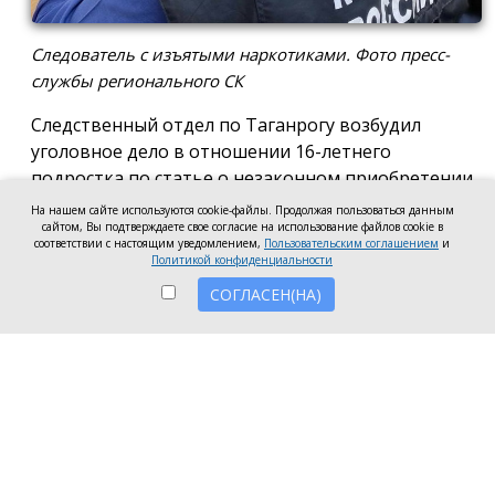
Следователь с изъятыми наркотиками. Фото пресс-
службы регионального СК
Следственный отдел по Таганрогу возбудил
уголовное дело в отношении 16-летнего
подростка по статье о незаконном приобретении
и хранении без цели сбыта наркотических средств
На нашем сайте используются cookie-файлы. Продолжая пользоваться данным
в крупном размере, сообщила пресс-служба
сайтом, Вы подтверждаете свое согласие на использование файлов cookie в
соответствии с настоящим уведомлением,
Пользовательским соглашением
и
регионального следкома.
Политикой конфиденциальности
СОГЛАСЕН(НА)
Согласно существующей версии, наркотики
молодой человек нашёл в Таганроге в августе
2026 года, забрал находку и носил с собой, пока её
не обнаружили и не изъяли правоохранители во
время личного досмотра подростка.
Полицейские проводят комплекс следственных
действий, направленных на установление всех