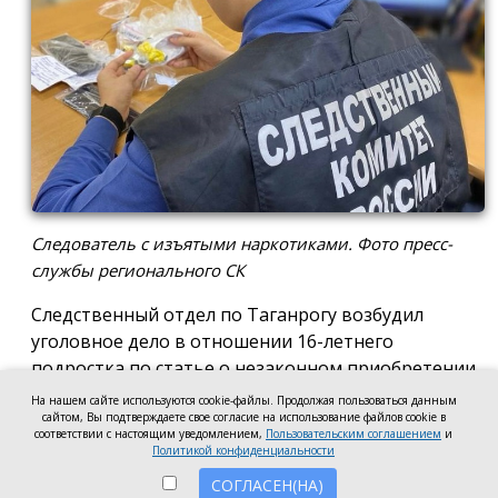
Следователь с изъятыми наркотиками. Фото пресс-
службы регионального СК
Следственный отдел по Таганрогу возбудил
уголовное дело в отношении 16-летнего
подростка по статье о незаконном приобретении
и хранении без цели сбыта наркотических средств
На нашем сайте используются cookie-файлы. Продолжая пользоваться данным
в крупном размере, сообщила пресс-служба
сайтом, Вы подтверждаете свое согласие на использование файлов cookie в
соответствии с настоящим уведомлением,
Пользовательским соглашением
и
регионального следкома.
Политикой конфиденциальности
СОГЛАСЕН(НА)
Согласно существующей версии, наркотики