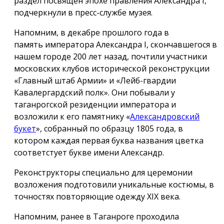
раздел посвящён эпохе правления Александра I,
подчеркнули в пресс-службе музея.
Напомним, в декабре прошлого года в
память императора Александра I, скончавшегося в
нашем городе 200 лет назад, почтили участники
московских клубов исторической реконструкции
«Главный штаб Армии» и «Лейб-гвардии
Кавалергардский полк». Они побывали у
таганрогской резиденции императора и
возложили к его памятнику «
Александровский
букет
», собранный по образцу 1805 года, в
котором каждая первая буква названия цветка
соответстует букве имени Александр.
Реконструкторы специально для церемонии
возложения подготовили уникальные костюмы, в
точностях повторяющие одежду ХIX века.
Напомним, ранее в Таганроге проходила