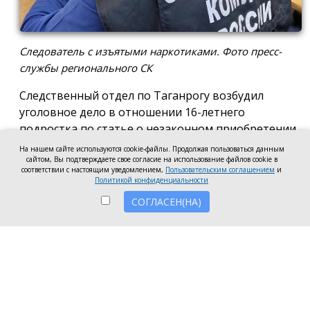
Следователь с изъятыми наркотиками. Фото пресс-
службы регионального СК
Следственный отдел по Таганрогу возбудил
уголовное дело в отношении 16-летнего
подростка по статье о незаконном приобретении
и хранении без цели сбыта наркотических средств
На нашем сайте используются cookie-файлы. Продолжая пользоваться данным
сайтом, Вы подтверждаете свое согласие на использование файлов cookie в
в крупном размере, сообщила пресс-служба
соответствии с настоящим уведомлением,
Пользовательским соглашением
и
регионального следкома.
Политикой конфиденциальности
СОГЛАСЕН(НА)
Согласно существующей версии, наркотики
молодой человек нашёл в Таганроге в августе
2026 года, забрал находку и носил с собой, пока её
не обнаружили и не изъяли правоохранители во
время личного досмотра подростка.
Полицейские проводят комплекс следственных