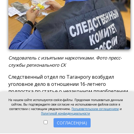
Следователь с изъятыми наркотиками. Фото пресс-
службы регионального СК
Следственный отдел по Таганрогу возбудил
уголовное дело в отношении 16-летнего
подростка по статье о незаконном приобретении
и хранении без цели сбыта наркотических средств
На нашем сайте используются cookie-файлы. Продолжая пользоваться данным
в крупном размере, сообщила пресс-служба
сайтом, Вы подтверждаете свое согласие на использование файлов cookie в
соответствии с настоящим уведомлением,
Пользовательским соглашением
и
регионального следкома.
Политикой конфиденциальности
СОГЛАСЕН(НА)
Согласно существующей версии, наркотики
молодой человек нашёл в Таганроге в августе