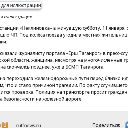
ля иллюстрации
 станции «Неклиновка» в минувшую субботу, 11 января, 
шло ЧП. Под колёса поезда угодила местная жительница
ия.
ссказали журналисту портала «Ёрш.Таганрог» в пресс-с
ской области, женщина, несмотря на многочисленные т
она скончалсь позднее, уже в БСМП Таганрога.
а переходила железнодорожные пути перед близко и
м, что и стало причиной трагедии. По факту случившего
ится проверка. Полиция на транспорте просит граждан
а безопасности на железной дороге.
ruffnews.ru
Поделиться: