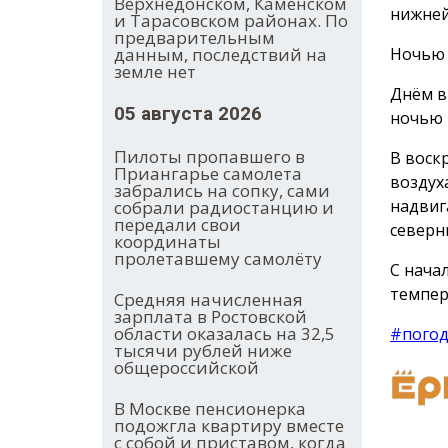
Верхнедонском, Каменском
нижней
и Тарасовском районах. По
предварительным
Ночью 
данным, последствий на
земле нет
Днём в 
05 августа 2026
ночью +
Пилоты пропавшего в
В воскр
Приангарье самолета
воздуха
забрались на сопку, сами
надвиг
собрали радиостанцию и
передали свои
северн
координаты
пролетавшему самолёту
С нача
темпер
Средняя начисленная
зарплата в Ростовской
области оказалась на 32,5
#пого
тысячи рублей ниже
общероссийской
В Москве пенсионерка
подожгла квартиру вместе
с собой и приставом, когда