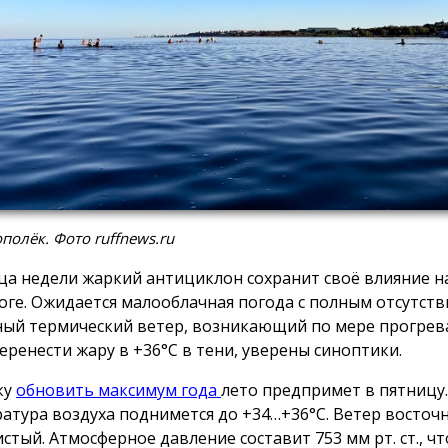
полёк. Фото ruffnews.ru
ца недели жаркий антициклон сохранит своё влияние на
оге. Ожидается малооблачная погода с полным отсутст
ный термический ветер, возникающий по мере прогрев
перенести жару в +36°С в тени, уверены синоптики.
ку
обновить максимум года
лето предпримет в пятницу.
атура воздуха поднимется до +34…+36°С. Ветер восточн
стый. Атмосферное давление составит 753 мм рт. ст., чт