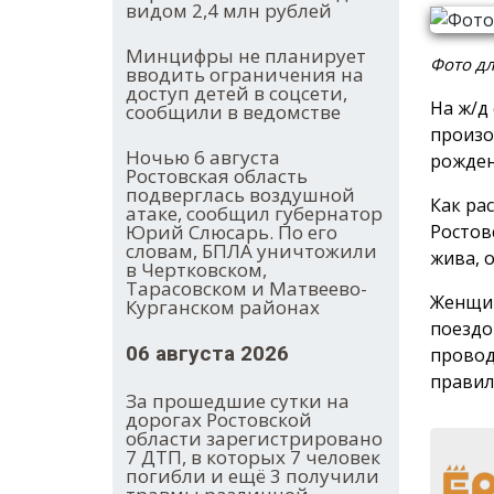
видом 2,4 млн рублей
Минцифры не планирует
Фото д
вводить ограничения на
доступ детей в соцсети,
На ж/д
сообщили в ведомстве
произо
Ночью 6 августа
рожден
Ростовская область
подверглась воздушной
Как ра
атаке, сообщил губернатор
Ростов
Юрий Слюсарь. По его
словам, БПЛА уничтожили
жива, 
в Чертковском,
Тарасовском и Матвеево-
Женщин
Курганском районах
поездо
06 августа 2026
провод
правил
За прошедшие сутки на
дорогах Ростовской
области зарегистрировано
7 ДТП, в которых 7 человек
погибли и ещё 3 получили