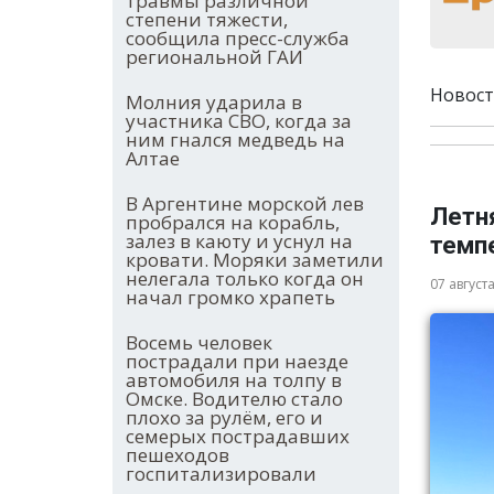
травмы различной
степени тяжести,
сообщила пресс-служба
региональной ГАИ
Новост
Молния ударила в
участника СВО, когда за
ним гнался медведь на
Алтае
В Аргентине морской лев
Летня
пробрался на корабль,
залез в каюту и уснул на
темп
кровати. Моряки заметили
нелегала только когда он
07 август
начал громко храпеть
Восемь человек
пострадали при наезде
автомобиля на толпу в
Омске. Водителю стало
плохо за рулём, его и
семерых пострадавших
пешеходов
госпитализировали