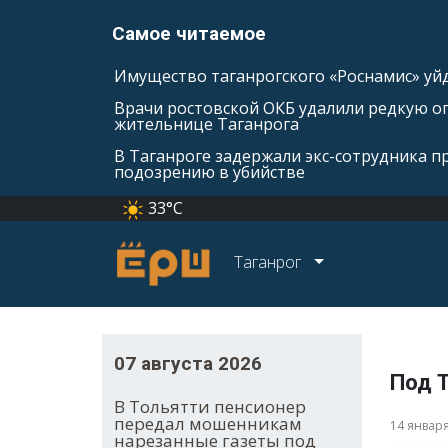
Самое читаемое
Имущество таганрогского «Роснамис» уйд
Врачи ростовской ОКБ удалили редкую оп
жительнице Таганрога
В Таганроге задержали экс-сотрудника п
подозрению в убийстве
33°C
Таганрог
07 августа 2026
Под 
В Тольятти пенсионер
передал мошенникам
14 январ
нарезанные газеты под