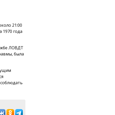
около 21:00
 1970 года
лужбе ЛОВДТ
равмы, была
дущим
ся
 соблюдать