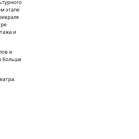
льтурного
ом этапе
февраля
тре
тажа и
пов и
о больше
еатра.
Пользовательское