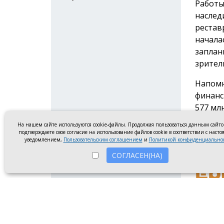
Работы
наслед
рестав
начала
заплан
зрител
Напомн
финанс
577 млн
На нашем сайте используются cookie-файлы. Продолжая пользоваться данным сайт
Все раб
подтверждаете свое согласие на использование файлов cookie в соответствии с наст
уведомлением,
Пользовательским соглашением
и
Политикой конфиденциально
#строи
СОГЛАСЕН(НА)
О проекте
Реклама
Ко