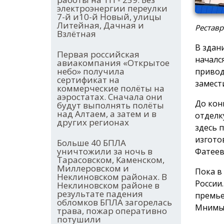
электроэнергии переулки
7-й и10-й Новый, улицы
Литейная, Дачная и
Реставр
Взлётная
В здан
Первая российская
началс
авиакомпания «Открытое
небо» получила
привод
сертификат на
замест
коммерческие полёты на
аэростатах. Сначала они
До кон
будут выполнять полёты
над Алтаем, а затем и в
отделк
других регионах
здесь 
изгото
Больше 40 БПЛА
уничтожили за ночь в
Фатеев
Тарасовском, Каменском,
Миллеровском и
Пока в
Неклиновском районах. В
России
Неклиновском районе в
результате падения
премье
обломков БПЛА загорелась
Мнимый
трава, пожар оперативно
потушили