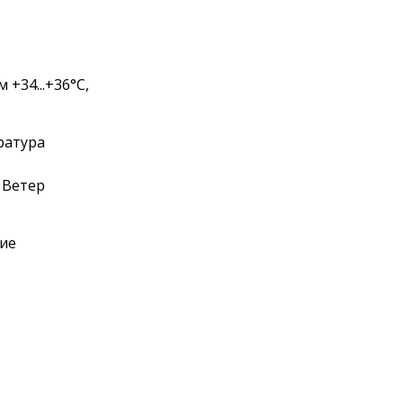
 +34...+36°С,
ература
 Ветер
ние