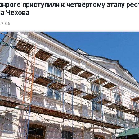
анроге приступили к четвёртому этапу ре
ра Чехова
а 2026