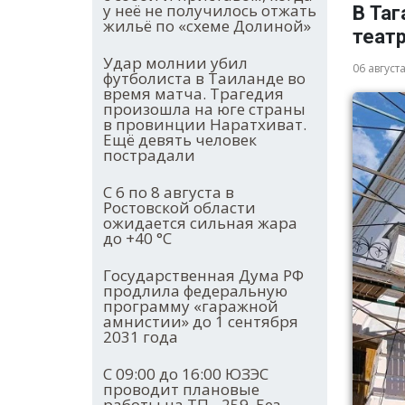
у неё не получилось отжать
В Таг
жильё по «схеме Долиной»
теат
Удар молнии убил
06 август
футболиста в Таиланде во
время матча. Трагедия
произошла на юге страны
в провинции Наратхиват.
Ещё девять человек
пострадали
С 6 по 8 августа в
Ростовской области
ожидается сильная жара
до +40 °С
Государственная Дума РФ
продлила федеральную
программу «гаражной
амнистии» до 1 сентября
2031 года
С 09:00 до 16:00 ЮЗЭС
проводит плановые
работы на ТП - 259. Без