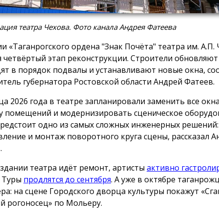
ация театра Чехова. Фото канала Андрея Фатеева
ии «Таганрогского ордена "Знак Почёта" театра им. А.П.
я четвёртый этап реконструкции. Строители обновляют
ят в порядок подвалы и устанавливают новые окна, с
итель губернатора Ростовской области Андрей Фатеев.
ца 2026 года в театре запланировали заменить все окна
у помещений и модернизировать сценическое оборуд
предстоит одно из самых сложных инженерных решений:
вление и монтаж поворотного круга сцены, рассказал А
.
 здании театра идёт ремонт, артисты
активно гастроли
. Туры
продлятся до сентября
. А уже в октябре таганрож
ра: на сцене Городского дворца культуры покажут «Сга
 рогоносец» по Мольеру.