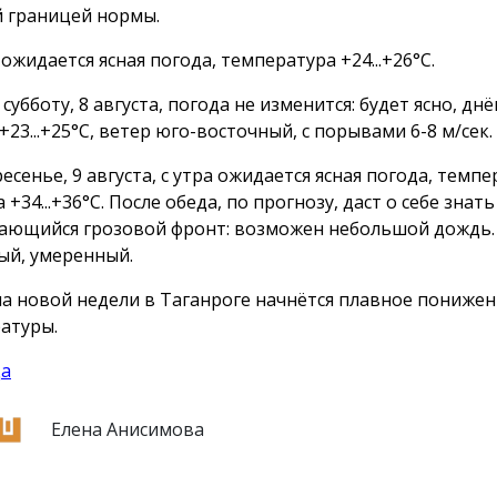
 границей нормы.
ожидается ясная погода, температура +24...+26°С.
субботу, 8 августа, погода не изменится: будет ясно, днём
23...+25°С, ветер юго-восточный, с порывами 6-8 м/сек.
есенье, 9 августа, с утра ожидается ясная погода, темп
 +34...+36°С. После обеда, по прогнозу, даст о себе знать
ающийся грозовой фронт: возможен небольшой дождь.
ый, умеренный.
ла новой недели в Таганроге начнётся плавное пониже
атуры.
да
Елена Анисимова