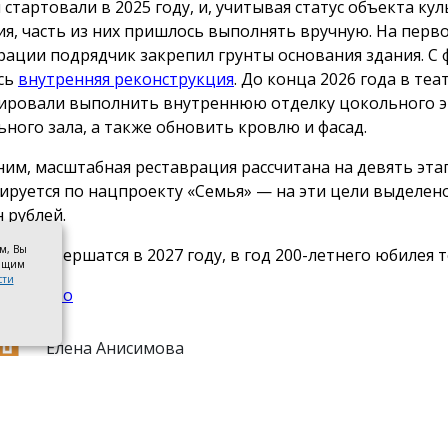
 стартовали в 2025 году, и, учитывая статус объекта ку
ия, часть из них пришлось выполнять вручную. На перв
рации подрядчик закрепил грунты основания здания. С 
сь
внутренняя реконструкция
. До конца 2026 года в теа
ировали выполнить внутреннюю отделку цокольного э
ьного зала, а также обновить кровлю и фасад.
им, масштабная реставрация рассчитана на девять эта
ируется по нацпроекту «Семья» — на эти цели выделен
 рублей.
ом, Вы
оты завершатся в 2027 году, в год 200-летнего юбилея т
оящим
сти
тельство
Елена Анисимова
нтакты
Новости партнеров
Политика конфидинциальности