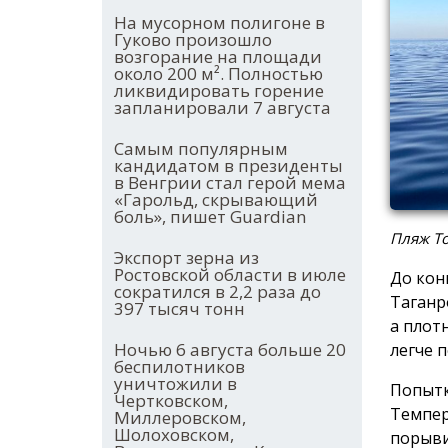
На мусорном полигоне в
Гуково произошло
возгорание на площади
около 200 м². Полностью
ликвидировать горение
запланировали 7 августа
Самым популярным
кандидатом в президенты
в Венгрии стал герой мема
«Гарольд, скрывающий
боль», пишет Guardian
Пляж То
Экспорт зерна из
Ростовской области в июле
До кон
сократился в 2,2 раза до
Таганр
397 тысяч тонн
а плот
Ночью 6 августа больше 20
легче 
беспилотников
уничтожили в
Попыт
Чертковском,
Темпер
Миллеровском,
Шолоховском,
порыви