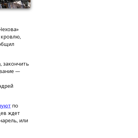
 Чехова»
 кровлю,
ообщил
, закончить
ование —
ндрей
руют
по
цев ждет
нарель, или