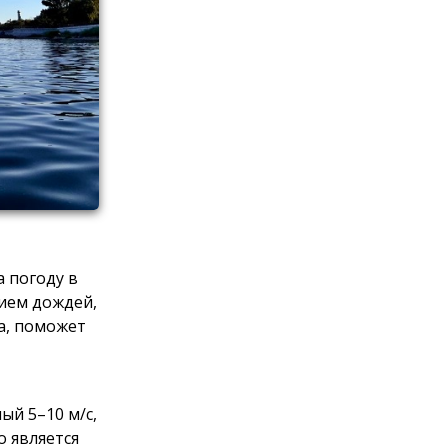
 погоду в
вием дождей,
а, поможет
ый 5–10 м/с,
о является