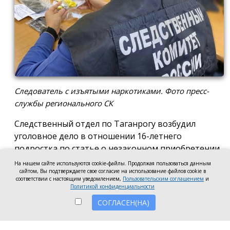
Следователь с изъятыми наркотиками. Фото пресс-
службы регионального СК
Следственный отдел по Таганрогу возбудил
уголовное дело в отношении 16-летнего
подростка по статье о незаконном приобретении
и хранении без цели сбыта наркотических средств
На нашем сайте используются cookie-файлы. Продолжая пользоваться данным
в крупном размере, сообщила пресс-служба
сайтом, Вы подтверждаете свое согласие на использование файлов cookie в
соответствии с настоящим уведомлением,
Пользовательским соглашением
и
регионального следкома.
Политикой конфиденциальности
СОГЛАСЕН(НА)
Согласно существующей версии, наркотики
молодой человек нашёл в Таганроге в августе