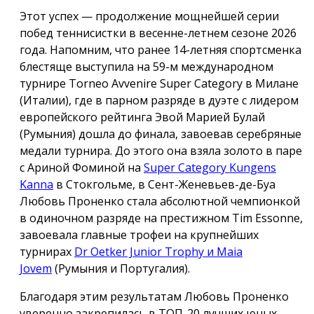
Этот успех — продолжение мощнейшей серии
побед теннисистки в весенне-летнем сезоне 2026
года. Напомним, что ранее 14-летняя спортсменка
блестяще выступила на 59-м международном
турнире Torneo Avvenire Super Category в Милане
(Италии), где в парном разряде в дуэте с лидером
европейского рейтинга Эвой Марией Булай
(Румыния) дошла до финала, завоевав серебряные
медали турнира. До этого она взяла золото в паре
с Ариной Фоминой на
Super Category Kungens
Kanna
в Стокгольме, в Сент-Женевьев-де-Буа
Любовь Проненко стала абсолютной чемпионкой
в одиночном разряде на престижном Tim Essonne,
завоевала главные трофеи на крупнейших
турнирах
Dr Oetker Junior Trophy и Maia
Jovem
(Румыния и Португалия).
Благодаря этим результатам Любовь Проненко
уверенно закрепилась в ТОП-20 лучших юных