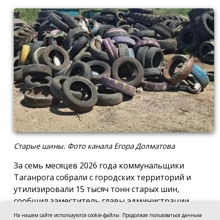
Старые шины. Фото канала Егора Долматова
За семь месяцев 2026 года коммунальщики
Таганрога собрали с городских территорий и
утилизировали 15 тысяч тонн старых шин,
сообщил заместитель главы администрации
города по вопросам городского хозяйства Егор
На нашем сайте используются cookie-файлы. Продолжая пользоваться данным