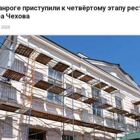
анроге приступили к четвёртому этапу ре
ра Чехова
а 2026