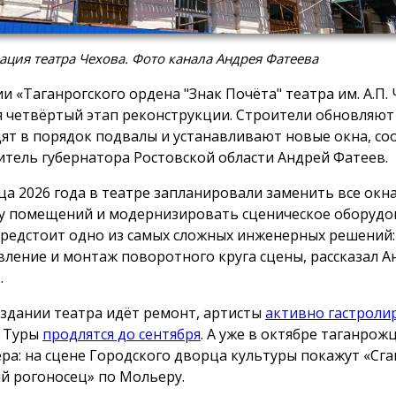
ация театра Чехова. Фото канала Андрея Фатеева
ии «Таганрогского ордена "Знак Почёта" театра им. А.П.
я четвёртый этап реконструкции. Строители обновляют
ят в порядок подвалы и устанавливают новые окна, с
итель губернатора Ростовской области Андрей Фатеев.
ца 2026 года в театре запланировали заменить все окна
у помещений и модернизировать сценическое оборуд
предстоит одно из самых сложных инженерных решений:
вление и монтаж поворотного круга сцены, рассказал А
.
 здании театра идёт ремонт, артисты
активно гастроли
. Туры
продлятся до сентября
. А уже в октябре таганрож
ра: на сцене Городского дворца культуры покажут «Сга
 рогоносец» по Мольеру.