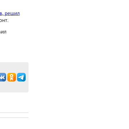
в, решил
онт.
вил