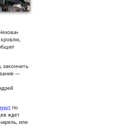
 Чехова»
 кровлю,
ообщил
, закончить
ование —
ндрей
руют
по
цев ждет
нарель, или