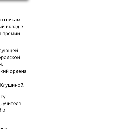
ботникам
ый вклад в
и премии
едующей
ородской
й,
ский ордена
 Клушиной.
оту
, учителя
й и
ача-