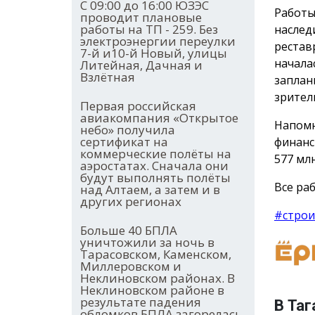
С 09:00 до 16:00 ЮЗЭС
Работы
проводит плановые
работы на ТП - 259. Без
наслед
электроэнергии переулки
рестав
7-й и10-й Новый, улицы
начала
Литейная, Дачная и
Взлётная
заплан
зрител
Первая российская
авиакомпания «Открытое
Напомн
небо» получила
сертификат на
финанс
коммерческие полёты на
577 млн
аэростатах. Сначала они
будут выполнять полёты
Все раб
над Алтаем, а затем и в
других регионах
#строи
Больше 40 БПЛА
уничтожили за ночь в
Тарасовском, Каменском,
Миллеровском и
Неклиновском районах. В
Неклиновском районе в
результате падения
В Таг
обломков БПЛА загорелась