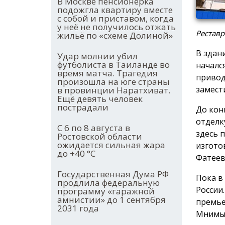
В Москве пенсионерка
подожгла квартиру вместе
с собой и приставом, когда
у неё не получилось отжать
Реставр
жильё по «схеме Долиной»
В здан
Удар молнии убил
футболиста в Таиланде во
началс
время матча. Трагедия
привод
произошла на юге страны
замест
в провинции Наратхиват.
Ещё девять человек
пострадали
До кон
отделк
С 6 по 8 августа в
здесь 
Ростовской области
ожидается сильная жара
изгото
до +40 °С
Фатеев
Государственная Дума РФ
Пока в
продлила федеральную
России
программу «гаражной
амнистии» до 1 сентября
премье
2031 года
Мнимый