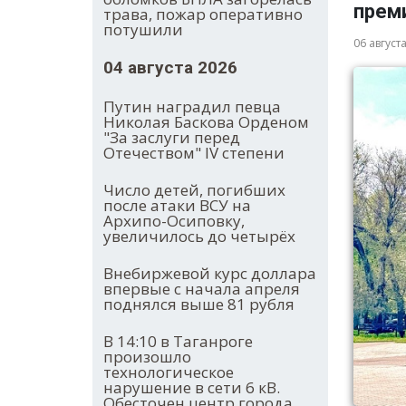
прем
трава, пожар оперативно
потушили
06 август
04 августа 2026
Путин наградил певца
Николая Баскова Орденом
"За заслуги перед
Отечеством" IV степени
Число детей, погибших
после атаки ВСУ на
Архипо-Осиповку,
увеличилось до четырёх
Внебиржевой курс доллара
впервые с начала апреля
поднялся выше 81 рубля
В 14:10 в Таганроге
произошло
технологическое
нарушение в сети 6 кВ.
Обесточен центр города.