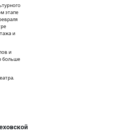
льтурного
ом этапе
февраля
тре
тажа и
пов и
о больше
еатра.
Чеховской