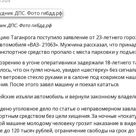
я 2024
ик ДПС. Фото гибдд.рф
цию Таганрога поступило заявление от 23-летнего гор
втомобиля «ВАЗ- 21063». Мужчина рассказал, что прин
анспортное средство пропало с места парковки у подъе
озрению в угоне оперативники задержали 18-летнего т
лось, что он гулял ночью, увидел «шестёрку» без сигнал
л ветровое стекло руками и в салоне под ковриком наш
ния. После этого завёл машину и поехал кататься.
йские изъяли автомобиль и вернули законному владел
дено уголовное дело по статье о неправомерном завл
ортным средством без цели хищения. За ночные «покат
ой машине молодому человеку грозит наказание в вид
е до 120 тысяч рублей, ограничение свободы на срок до 