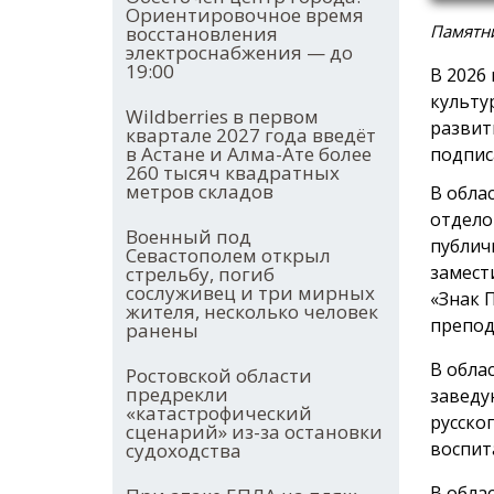
Ориентировочное время
Памятни
восстановления
электроснабжения — до
19:00
В 2026
культу
Wildberries в первом
развит
квартале 2027 года введёт
в Астане и Алма-Ате более
подпис
260 тысяч квадратных
метров складов
В обла
отдело
Военный под
публич
Севастополем открыл
замест
стрельбу, погиб
сослуживец и три мирных
«Знак 
жителя, несколько человек
препод
ранены
В обла
Ростовской области
предрекли
заведу
«катастрофический
русско
сценарий» из-за остановки
воспит
судоходства
В обла