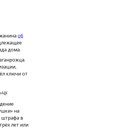
ожанина
об
адлежащее
зда дома.
аганрожца.
изации,
ёл ключи от
ьцу.
адение
ушки» на
е штрафа в
трёх лет или