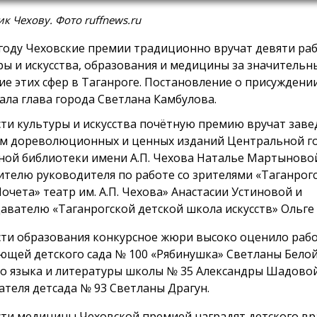
к Чехову. Фото ruffnews.ru
 году Чеховские премии традиционно вручат девяти ра
ры и искусства, образования и медицины за значительн
ие этих сфер в Таганроге. Постановление о присуждени
ала глава города Светлана Камбулова.
сти культуры и искусства почётную премию вручат зав
м дореволюционных и ценных изданий Центральной г
ной библиотеки имени А.П. Чехова Наталье Мартыново
ителю руководителя по работе со зрителями «Таганрог
Почета» театр им. А.П. Чехова» Анастасии Устиновой и
авателю «Таганрогской детской школа искусств» Ольге
сти образования конкурсное жюри высоко оценило раб
ющей детского сада № 100 «Рябинушка» Светланы Белой
го языка и литературы школы № 35 Александры Шадово
ателя детсада № 93 Светланы Драгун.
сти медицины Чеховской премией наградят детского вр