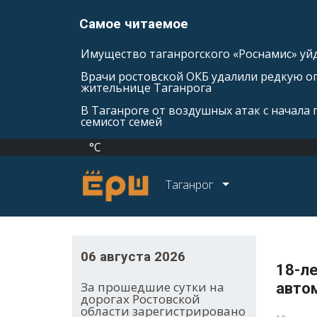
Самое читаемое
Имущество таганрогского «Роснамис» уйд
Врачи ростовской ОКБ удалили редкую оп
жительнице Таганрога
В Таганроге от воздушных атак с начала
семисот семей
°C
Таганрог
06 августа 2026
18-ле
За прошедшие сутки на
авто
дорогах Ростовской
области зарегистрировано