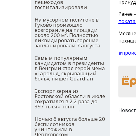
принуд
пешеходов
госпитализировали
Ранее 
На мусорном полигоне в
поката
Гуково произошло
возгорание на площади
Месяце
около 200 м². Полностью
ликвидировать горение
похище
запланировали 7 августа
#прои
Самым популярным
кандидатом в президенты
в Венгрии стал герой мема
«Гарольд, скрывающий
боль», пишет Guardian
Экспорт зерна из
Ростовской области в июле
сократился в 2,2 раза до
397 тысяч тонн
Новост
Ночью 6 августа больше 20
беспилотников
уничтожили в
Чертковском,