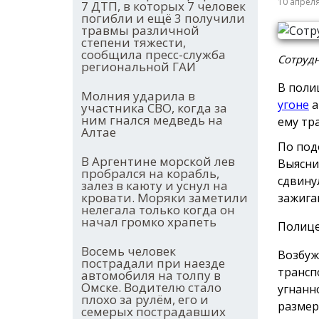
10 апрел
7 ДТП, в которых 7 человек
погибли и ещё 3 получили
травмы различной
степени тяжести,
сообщила пресс-служба
Сотрудн
региональной ГАИ
В поли
Молния ударила в
угоне
а
участника СВО, когда за
ним гнался медведь на
ему тр
Алтае
По под
В Аргентине морской лев
Выясни
пробрался на корабль,
сдвину
залез в каюту и уснул на
кровати. Моряки заметили
зажига
нелегала только когда он
начал громко храпеть
Полице
Восемь человек
Возбуж
пострадали при наезде
трансп
автомобиля на толпу в
Омске. Водителю стало
угнанн
плохо за рулём, его и
размер
семерых пострадавших