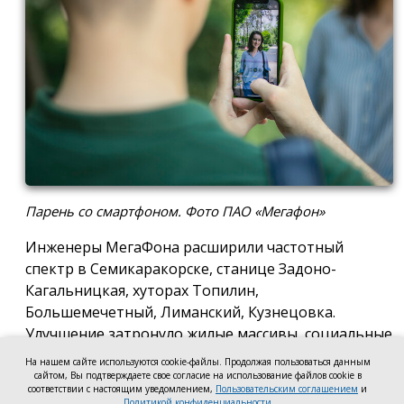
Парень со смартфоном. Фото ПАО «Мегафон»
Инженеры МегаФона расширили частотный
спектр в Семикаракорске, станице Задоно-
Кагальницкая, хуторах Топилин,
Большемечетный, Лиманский, Кузнецовка.
Улучшение затронуло жилые массивы, социальные
и образовательные учреждения. Также
На нашем сайте используются cookie-файлы. Продолжая пользоваться данным
стабильный сигнал теперь доступен на выезде из
сайтом, Вы подтверждаете свое согласие на использование файлов cookie в
соответствии с настоящим уведомлением,
Пользовательским соглашением
и
города — на трассе, соединяющей Ростов,
Политикой конфиденциальности