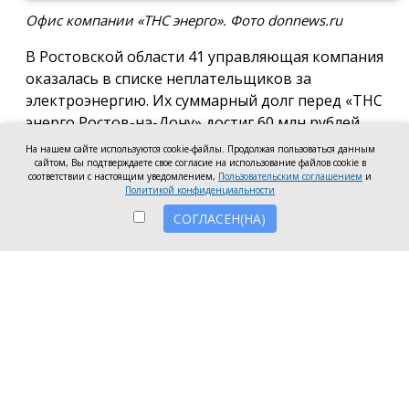
Офис компании «ТНС энерго». Фото donnews.ru
В Ростовской области 41 управляющая компания
оказалась в списке неплательщиков за
электроэнергию. Их суммарный долг перед «ТНС
энерго Ростов-на-Дону» достиг 60 млн рублей.
На нашем сайте используются cookie-файлы. Продолжая пользоваться данным
В антирейтинг вошли организации из Ростова,
сайтом, Вы подтверждаете свое согласие на использование файлов cookie в
соответствии с настоящим уведомлением,
Пользовательским соглашением
и
Батайска, Зверева, Волгодонска, Новочеркасска, а
Политикой конфиденциальности
также Аксайского, Красносулинского и
СОГЛАСЕН(НА)
Неклиновского районов. Несмотря на исключение
из антирейтинга ряда компаний, погасивших
задолженность, в перечень неплательщиков
вошли 7 новых организаций.
Три компании привлечены к административной
ответственности за нарушение лицензионных
требований в части оплаты электроэнергии:
ООО УО «СервисСтрой-ЮГ» (г. Таганрог) — 1,5