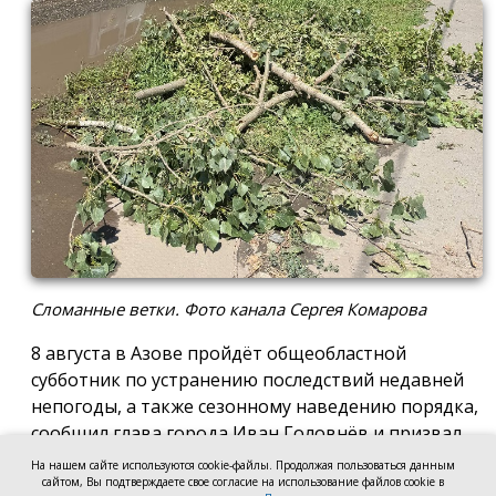
Сломанные ветки. Фото канала Сергея Комарова
8 августа в Азове пройдёт общеобластной
субботник по устранению последствий недавней
непогоды, а также сезонному наведению порядка,
сообщил глава города Иван Головнёв и призвал
горожан присоединиться к большой уборке, одной
На нашем сайте используются cookie-файлы. Продолжая пользоваться данным
из точек которой станет городской пляж.
сайтом, Вы подтверждаете свое согласие на использование файлов cookie в