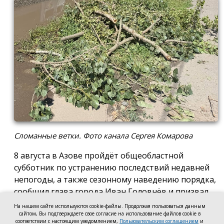
Сломанные ветки. Фото канала Сергея Комарова
8 августа в Азове пройдёт общеобластной
субботник по устранению последствий недавней
непогоды, а также сезонному наведению порядка,
сообщил глава города Иван Головнёв и призвал
горожан присоединиться к большой уборке, одной
На нашем сайте используются cookie-файлы. Продолжая пользоваться данным
из точек которой станет городской пляж.
сайтом, Вы подтверждаете свое согласие на использование файлов cookie в
соответствии с настоящим уведомлением,
Пользовательским соглашением
и