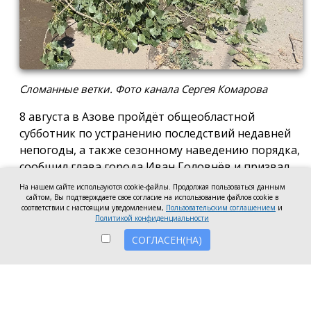
Сломанные ветки. Фото канала Сергея Комарова
8 августа в Азове пройдёт общеобластной
субботник по устранению последствий недавней
непогоды, а также сезонному наведению порядка,
сообщил глава города Иван Головнёв и призвал
горожан присоединиться к большой уборке, одной
На нашем сайте используются cookie-файлы. Продолжая пользоваться данным
сайтом, Вы подтверждаете свое согласие на использование файлов cookie в
из точек которой станет городской пляж.
соответствии с настоящим уведомлением,
Пользовательским соглашением
и
Политикой конфиденциальности
Также участники Дня чистоты будут наводить
СОГЛАСЕН(НА)
порядок в сквере по улице Привокзальной и на
других городских территориях, отметил глава
города.
«Внести свой вклад в общее дело может каждый