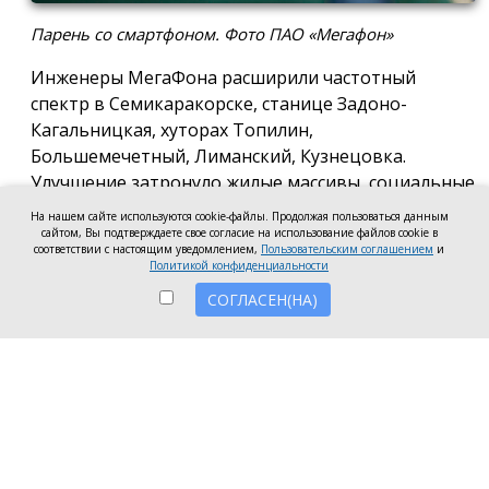
Парень со смартфоном. Фото ПАО «Мегафон»
Инженеры МегаФона расширили частотный
спектр в Семикаракорске, станице Задоно-
Кагальницкая, хуторах Топилин,
Большемечетный, Лиманский, Кузнецовка.
Улучшение затронуло жилые массивы, социальные
и образовательные учреждения. Также
На нашем сайте используются cookie-файлы. Продолжая пользоваться данным
стабильный сигнал теперь доступен на выезде из
сайтом, Вы подтверждаете свое согласие на использование файлов cookie в
соответствии с настоящим уведомлением,
Пользовательским соглашением
и
города — на трассе, соединяющей Ростов,
Политикой конфиденциальности
Семикаракорск и Волгодонск.
СОГЛАСЕН(НА)
Запуск новых базовых станций и модернизация
существующих помогли нарастить скорость
мобильного интернета до 70 Мбит/с как в столице
района, так и в небольших населённых пунктах.
Как сообщил директор
МегаФона
в Ростовской
области Алексей Иванов, жители