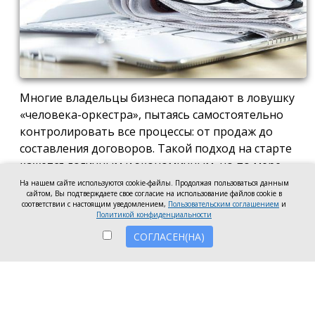
Многие владельцы бизнеса попадают в ловушку
«человека-оркестра», пытаясь самостоятельно
контролировать все процессы: от продаж до
составления договоров. Такой подход на старте
кажется логичным и экономичным, но по мере
роста компании он неизбежно становится
На нашем сайте используются cookie-файлы. Продолжая пользоваться данным
сайтом, Вы подтверждаете свое согласие на использование файлов cookie в
тормозом развития. Собственник просто тонет в
соответствии с настоящим уведомлением,
Пользовательским соглашением
и
операционке, теряя фокус на стратегических целях
Политикой конфиденциальности
и масштабировании.
СОГЛАСЕН(НА)
Делегирование сложных функций профильным
экспертам — это не просто разгрузка графика, а
вопрос выживания компании в конкурентной
среде. Когда каждый занимается своим делом,