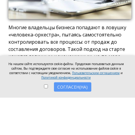
Многие владельцы бизнеса попадают в ловушку
«человека-оркестра», пытаясь самостоятельно
контролировать все процессы: от продаж до
составления договоров. Такой подход на старте
кажется логичным и экономичным, но по мере
роста компании он неизбежно становится
На нашем сайте используются cookie-файлы. Продолжая пользоваться данным
сайтом, Вы подтверждаете свое согласие на использование файлов cookie в
тормозом развития. Собственник просто тонет в
соответствии с настоящим уведомлением,
Пользовательским соглашением
и
операционке, теряя фокус на стратегических целях
Политикой конфиденциальности
и масштабировании.
СОГЛАСЕН(НА)
Делегирование сложных функций профильным
экспертам — это не просто разгрузка графика, а
вопрос выживания компании в конкурентной
среде. Когда каждый занимается своим делом,
бизнес работает как отлаженный механизм, а
риски сводятся к минимуму. Рассмотрим, почему