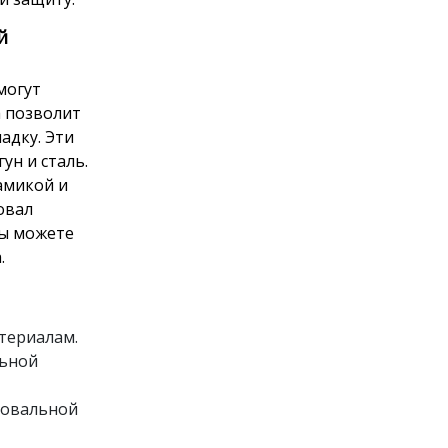
й
могут
 позволит
адку. Эти
ун и сталь.
амикой и
овал
вы можете
.
териалам.
льной
фовальной