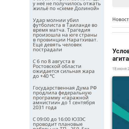
у неё не получилось отжать
жильё по «схеме Долиной»
Новост
Удар молнии убил
футболиста в Таиланде во
время матча. Трагедия
произошла на юге страны
в провинции Наратхиват.
Ещё девять человек
пострадали
Усло
агита
С 6 по 8 августа в
Ростовской области
18 июня 
ожидается сильная жара
до +40 °С
Государственная Дума РФ
продлила федеральную
программу «гаражной
амнистии» до 1 сентября
2031 года
С 09:00 до 16:00 ЮЗЭС
проводит плановые
работы на ТП - 259. Без