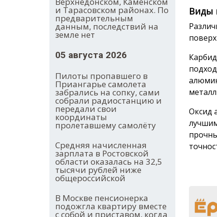
Верхнедонском, Каменском
и Тарасовском районах. По
Виды 
предварительным
данным, последствий на
Различ
земле нет
поверх
05 августа 2026
Карбид
подход
Пилоты пропавшего в
алюмин
Приангарье самолета
забрались на сопку, сами
металл
собрали радиостанцию и
передали свои
Оксид 
координаты
лучшим
пролетавшему самолёту
прочны
Средняя начисленная
точнос
зарплата в Ростовской
области оказалась на 32,5
тысячи рублей ниже
общероссийской
В Москве пенсионерка
подожгла квартиру вместе
с собой и приставом, когда