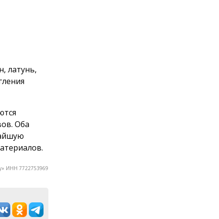
, латунь,
гления
ются
ов. Оба
чайшую
материалов.
у» ИНН 7722753969