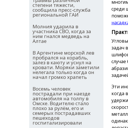
травмы различной
многим
степени тяжести,
среди 
сообщила пресс-служба
региональной ГАИ
поможе
насадк
Молния ударила в
участника СВО, когда за
Практ
ним гнался медведь на
Алтае
Угловы
задач 
В Аргентине морской лев
шлифов
пробрался на корабль,
случае
залез в каюту и уснул на
кровати. Моряки заметили
абрази
нелегала только когда он
задаче
начал громко храпеть
Эти ин
Восемь человек
пострадали при наезде
когда 
автомобиля на толпу в
удержи
Омске. Водителю стало
скорос
плохо за рулём, его и
семерых пострадавших
металл
пешеходов
одинак
госпитализировали
лопаст