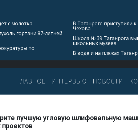
ёт с молотка
В Таганроге приступили к
Чехова
ухоль гортани 87-летней
Школа № 39 Таганрога выш
школьных музеев
рокуратуры по
В воде и на пляжах Таган
ГЛАВНОЕ
ИНТЕРВЬЮ
НОВОСТИ
КО
рите лучшую угловую шлифовальную маш
х проектов