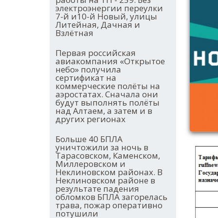
электроэнергии переулки
7-й и10-й Новый, улицы
Литейная, Дачная и
Взлётная
Первая российская
авиакомпания «Открытое
небо» получила
сертификат на
коммерческие полёты на
аэростатах. Сначала они
будут выполнять полёты
над Алтаем, а затем и в
других регионах
Больше 40 БПЛА
уничтожили за ночь в
Тарасовском, Каменском,
Миллеровском и
Неклиновском районах. В
Неклиновском районе в
результате падения
обломков БПЛА загорелась
трава, пожар оперативно
потушили