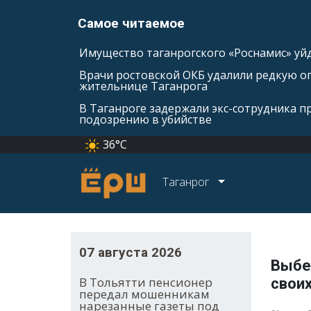
Самое читаемое
Имущество таганрогского «Роснамис» уйд
Врачи ростовской ОКБ удалили редкую оп
жительнице Таганрога
В Таганроге задержали экс-сотрудника п
подозрению в убийстве
36°C
Таганрог
07 августа 2026
Выбе
В Тольятти пенсионер
свои
передал мошенникам
нарезанные газеты под