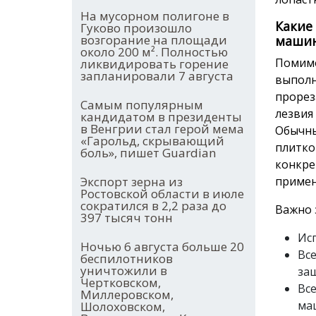
На мусорном полигоне в
Какие
Гуково произошло
возгорание на площади
маши
около 200 м². Полностью
Помимо
ликвидировать горение
запланировали 7 августа
выполн
прорез
Самым популярным
лезвия
кандидатом в президенты
в Венгрии стал герой мема
Обычны
«Гарольд, скрывающий
плитко
боль», пишет Guardian
конкре
Экспорт зерна из
приме
Ростовской области в июле
сократился в 2,2 раза до
Важно 
397 тысяч тонн
Ис
Ночью 6 августа больше 20
Вс
беспилотников
уничтожили в
за
Чертковском,
Вс
Миллеровском,
ма
Шолоховском,