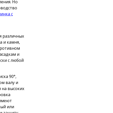
ения. Но
оводство
инка с
я различных
а и камня,
противном
асадкам и
ски с любой
ска 90°,
ом валу и
я на высоких
фовка
 имеют
вый или
и защиту.