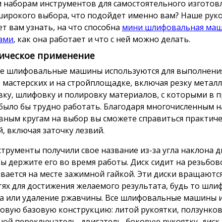
 наборам инструментов для самостоятельного изготовл
широкого выбора, что подойдет именно вам? Наше рук
т вам узнать, на что способна
мини шлифовальная маш
ами
, как она работает и что с ней можно делать.
ическое применение
е шлифовальные машины используются для выполнени
в мастерских и на стройплощадке, включая резку металл
ку, шлифовку и полировку материалов, с которыми в 
 было бы трудно работать. Благодаря многочисленным н
вным кругам на выбор вы сможете справиться практиче
й, включая заточку лезвий.
струменты получили свое название из-за угла наклона ди
вы держите его во время работы. Диск сидит на резьбов
вается на месте зажимной гайкой. Эти диски вращаютс
тях для достижения желаемого результата, будь то шли
а или удаление ржавчины. Все шлифовальные машины
овую базовую конструкцию: литой рукоятки, ползунко
ной переключатель, двигатель, боковую рукоятку, диск 