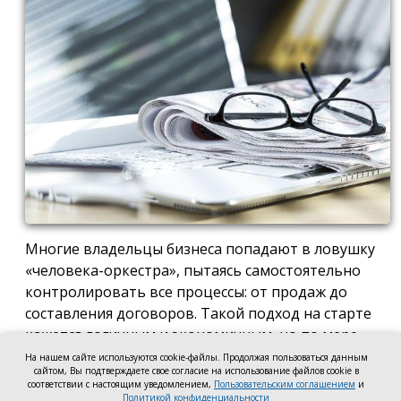
Многие владельцы бизнеса попадают в ловушку
«человека-оркестра», пытаясь самостоятельно
контролировать все процессы: от продаж до
составления договоров. Такой подход на старте
кажется логичным и экономичным, но по мере
роста компании он неизбежно становится
На нашем сайте используются cookie-файлы. Продолжая пользоваться данным
сайтом, Вы подтверждаете свое согласие на использование файлов cookie в
тормозом развития. Собственник просто тонет в
соответствии с настоящим уведомлением,
Пользовательским соглашением
и
операционке, теряя фокус на стратегических целях
Политикой конфиденциальности