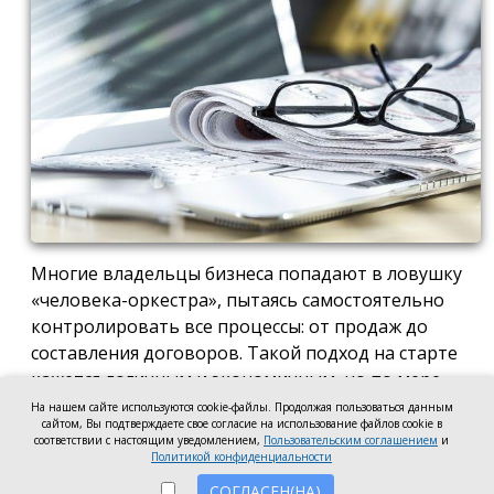
Многие владельцы бизнеса попадают в ловушку
«человека-оркестра», пытаясь самостоятельно
контролировать все процессы: от продаж до
составления договоров. Такой подход на старте
кажется логичным и экономичным, но по мере
роста компании он неизбежно становится
На нашем сайте используются cookie-файлы. Продолжая пользоваться данным
сайтом, Вы подтверждаете свое согласие на использование файлов cookie в
тормозом развития. Собственник просто тонет в
соответствии с настоящим уведомлением,
Пользовательским соглашением
и
операционке, теряя фокус на стратегических целях
Политикой конфиденциальности
и масштабировании.
СОГЛАСЕН(НА)