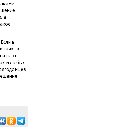
такими
ешение
, а
такое
Если в
астников
нять от
ак и любых
волгодонцев
 решение