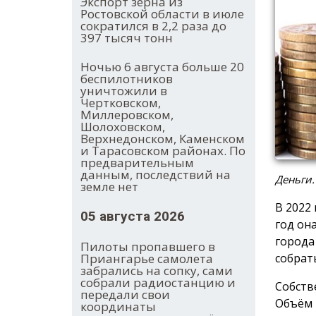
Экспорт зерна из
Ростовской области в июле
сократился в 2,2 раза до
397 тысяч тонн
Ночью 6 августа больше 20
беспилотников
уничтожили в
Чертковском,
Миллеровском,
Шолоховском,
Верхнедонском, Каменском
и Тарасовском районах. По
предварительным
данным, последствий на
Деньги.
земле нет
В 2022 
05 августа 2026
год он
города
Пилоты пропавшего в
собрат
Приангарье самолета
забрались на сопку, сами
собрали радиостанцию и
Собств
передали свои
Объём 
координаты