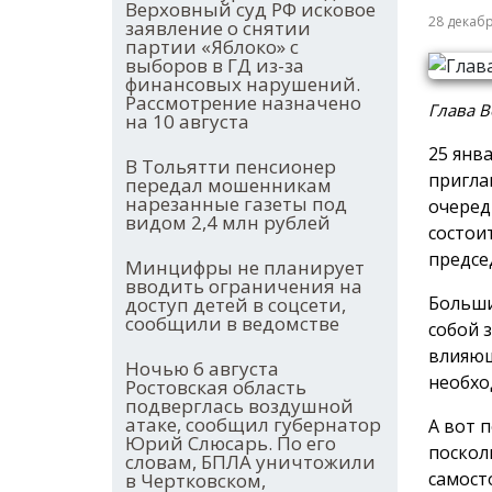
Верховный суд РФ исковое
28 декаб
заявление о снятии
партии «Яблоко» с
выборов в ГД из-за
финансовых нарушений.
Рассмотрение назначено
Глава В
на 10 августа
25 янв
В Тольятти пенсионер
пригла
передал мошенникам
нарезанные газеты под
очеред
видом 2,4 млн рублей
состои
предсе
Минцифры не планирует
вводить ограничения на
Больши
доступ детей в соцсети,
сообщили в ведомстве
собой 
влияющ
Ночью 6 августа
необхо
Ростовская область
подверглась воздушной
атаке, сообщил губернатор
А вот 
Юрий Слюсарь. По его
поскол
словам, БПЛА уничтожили
самост
в Чертковском,