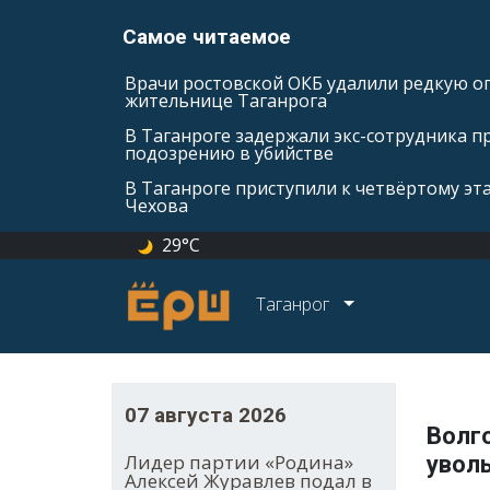
Самое читаемое
Врачи ростовской ОКБ удалили редкую оп
жительнице Таганрога
В Таганроге задержали экс-сотрудника п
подозрению в убийстве
В Таганроге приступили к четвёртому эт
Чехова
29°C
Таганрог
07 августа 2026
Волг
Лидер партии «Родина»
уволь
Алексей Журавлев подал в