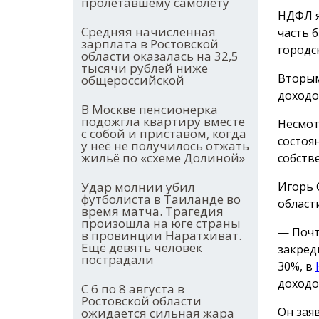
пролетавшему самолёту
НДФЛ я
Средняя начисленная
часть 
зарплата в Ростовской
городс
области оказалась на 32,5
тысячи рублей ниже
Вторым
общероссийской
доходо
В Москве пенсионерка
подожгла квартиру вместе
Несмот
с собой и приставом, когда
состоя
у неё не получилось отжать
жильё по «схеме Долиной»
собств
Игорь 
Удар молнии убил
футболиста в Таиланде во
области
время матча. Трагедия
произошла на юге страны
— Почт
в провинции Наратхиват.
Ещё девять человек
закред
пострадали
30%, в
доходо
С 6 по 8 августа в
Ростовской области
Он зая
ожидается сильная жара