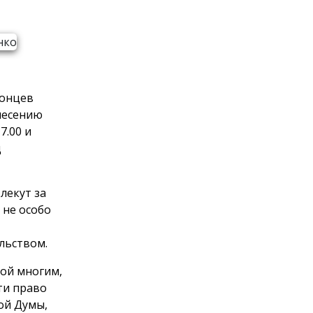
донцев
несению
7.00 и
д
лекут за
 не особо
льством.
ной многим,
ти право
ой Думы,