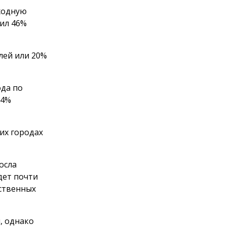
ходную
вил 46%
лей или 20%
ода по
34%
их городах
осла
дет почти
бственных
, однако