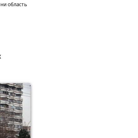
 ни область
х