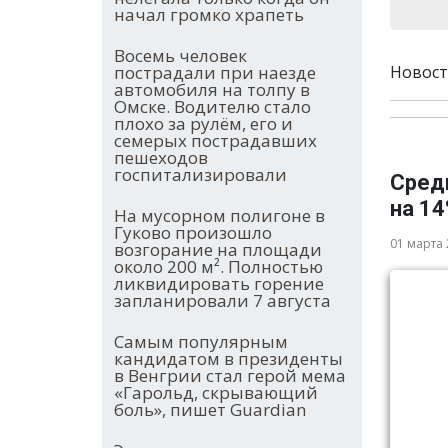
начал громко храпеть
Восемь человек
пострадали при наезде
Новост
автомобиля на толпу в
Омске. Водителю стало
плохо за рулём, его и
семерых пострадавших
пешеходов
госпитализировали
Средн
на 1
На мусорном полигоне в
Гуково произошло
01 марта
возгорание на площади
около 200 м². Полностью
ликвидировать горение
запланировали 7 августа
Самым популярным
кандидатом в президенты
в Венгрии стал герой мема
«Гарольд, скрывающий
боль», пишет Guardian