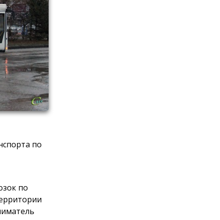
нспорта по
озок по
территории
ниматель