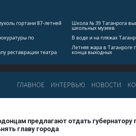
ухоль гортани 87-летней
Школа № 39 Таганрога выш
школьных музеев
рокуратуры по
В воде и на пляжах Таган
Летняя жара в Таганроге 
апу реставрации театра
конца выходных
ГЛАВНОЕ
ИНТЕРВЬЮ
НОВОСТИ
КО
одонцам предлагают отдать губернатору 
нять главу города