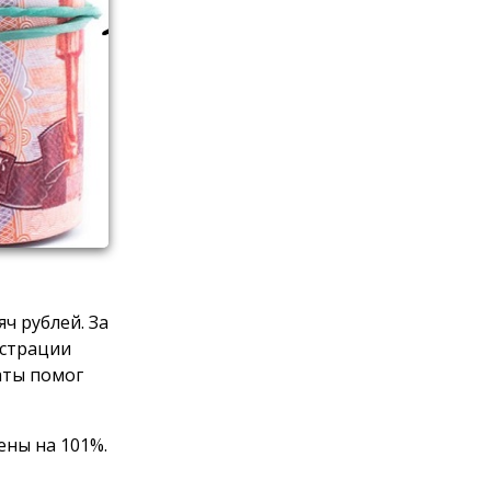
яч рублей. За
истрации
аты помог
ены на 101%.