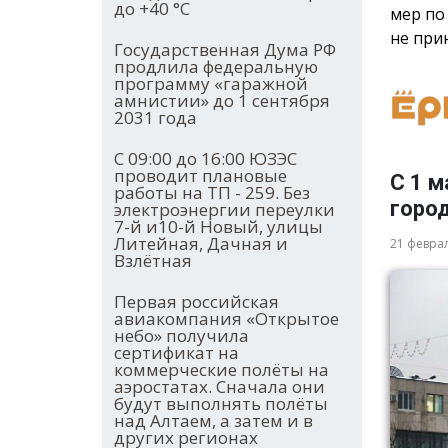
до +40 °С
мер по
не при
Государственная Дума РФ
продлила федеральную
программу «гаражной
амнистии» до 1 сентября
2031 года
С 09:00 до 16:00 ЮЗЭС
проводит плановые
С 1 м
работы на ТП - 259. Без
горо
электроэнергии переулки
7-й и10-й Новый, улицы
Литейная, Дачная и
21 февра
Взлётная
Первая российская
авиакомпания «Открытое
небо» получила
сертификат на
коммерческие полёты на
аэростатах. Сначала они
будут выполнять полёты
над Алтаем, а затем и в
других регионах