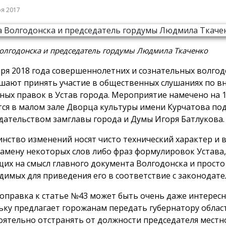
ря 2017
олгодонска и председатель гордумы Людмила Ткаченко
аря 2018 года совершеннолетних и сознательных волго
шают принять участие в общественных слушаниях по в
ных правок в Устав города. Мероприятие намечено на 1
тся в малом зале Дворца культуры имени Курчатова по
дательством замглавы города и Думы Игоря Батлукова.
нство изменений носят чисто технический характер и в
замену некоторых слов либо фраз формулировок Устава,
их на смысл главного документа Волгодонска и просто
димых для приведения его в соответствие с законодате
поправка к статье №43 может быть очень даже интерес
ьку предлагает горожанам передать губернатору облас
оятельно отстранять от должности председателя местн