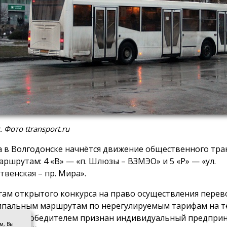
 Фото ttransport.ru
а в Волгодонске начнётся движение общественного тра
аршрутам: 4 «В» — «п. Шлюзы – ВЗМЭО» и 5 «Р» — «ул.
твенская – пр. Мира».
гам открытого конкурса на право осуществления перев
пальным маршрутам по нерегулируемым тарифам на 
онска победителем признан индивидуальный предпри
ом, Вы