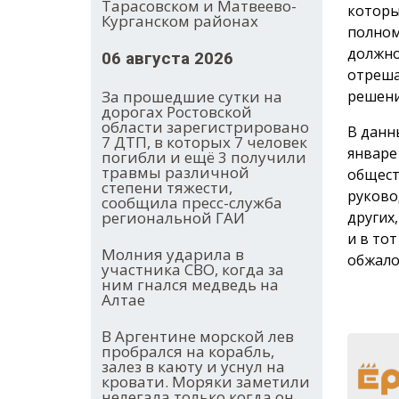
Тарасовском и Матвеево-
которы
Курганском районах
полном
должно
06 августа 2026
отреша
решени
За прошедшие сутки на
дорогах Ростовской
области зарегистрировано
В данн
7 ДТП, в которых 7 человек
январе
погибли и ещё 3 получили
травмы различной
общест
степени тяжести,
руково
сообщила пресс-служба
других
региональной ГАИ
и в то
Молния ударила в
обжало
участника СВО, когда за
ним гнался медведь на
Алтае
В Аргентине морской лев
пробрался на корабль,
залез в каюту и уснул на
кровати. Моряки заметили
нелегала только когда он