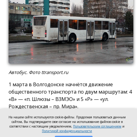
Автобус. Фото ttransport.ru
1 марта в Волгодонске начнётся движение
общественного транспорта по двум маршрутам: 4
«В» — «п. Шлюзы – ВЗМЭО» и 5 «Р» — «ул.
Рождественская – пр. Мира».
На нашем сайте используются cookie-файлы. Продолжая пользоваться данным
По итогам открытого конкурса на право
сайтом, Вы подтверждаете свое согласие на использование файлов cookie в
осуществления перевозок по муниципальным
соответствии с настоящим уведомлением,
Пользовательским соглашением
и
Политикой конфиденциальности
маршрутам по нерегулируемым тарифам на