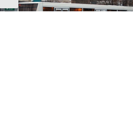
 Фото ttransport.ru
а в Волгодонске начнётся движение общественного тра
аршрутам: 4 «В» — «п. Шлюзы – ВЗМЭО» и 5 «Р» — «ул.
твенская – пр. Мира».
гам открытого конкурса на право осуществления перев
пальным маршрутам по нерегулируемым тарифам на 
онска победителем признан индивидуальный предпри