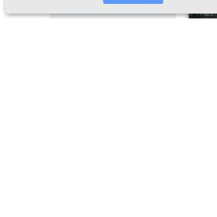
Автобус.
1 март
двум м
Рождес
По ито
муници
Волгод