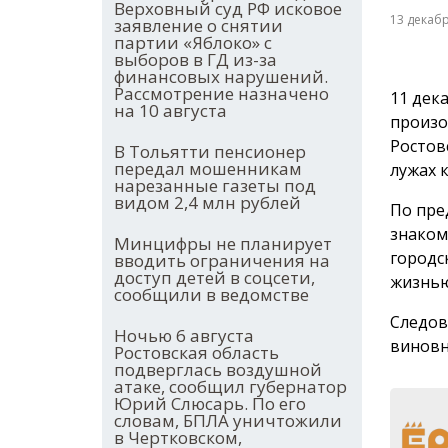
Верховный суд РФ исковое
13 декаб
заявление о снятии
партии «Яблоко» с
выборов в ГД из-за
финансовых нарушений.
Рассмотрение назначено
11 дек
на 10 августа
произо
Ростов
В Тольятти пенсионер
передал мошенникам
лужах 
нарезанные газеты под
видом 2,4 млн рублей
По пре
знаком
Минцифры не планирует
городс
вводить ограничения на
доступ детей в соцсети,
жизнью
сообщили в ведомстве
Следов
Ночью 6 августа
виновн
Ростовская область
подверглась воздушной
атаке, сообщил губернатор
Юрий Слюсарь. По его
словам, БПЛА уничтожили
в Чертковском,