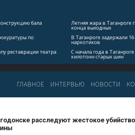
конструкцию бала
Летняя жара в Таганроге 
конца выходных
рокуратуры по
В Таганроге задержали 16
наркотиков
апу реставрации театра
С начала года в Таганроге
килотонн старых шин
ГЛАВНОЕ
ИНТЕРВЬЮ
НОВОСТИ
КО
лгодонске расследуют жестокое убийств
ины