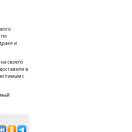
евого
 по
драке и
на своего
 доставили в
местимым с
емый