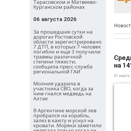
Тарасовском и Матвеево-
Курганском районах
06 августа 2026
Новост
За прошедшие сутки на
дорогах Ростовской
области зарегистрировано
7 ДТП, в которых 7 человек
погибли и ещё 3 получили
травмы различной
Средн
степени тяжести,
на 1
сообщила пресс-служба
региональной ГАИ
01 марта
Молния ударила в
участника СВО, когда за
ним гнался медведь на
Алтае
В Аргентине морской лев
пробрался на корабль,
залез в каюту и уснул на
кровати. Моряки заметили
нелегала только когда он