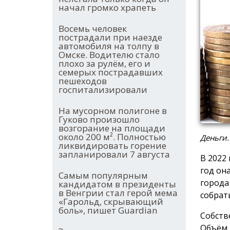
начал громко храпеть
Восемь человек
пострадали при наезде
автомобиля на толпу в
Омске. Водителю стало
плохо за рулём, его и
семерых пострадавших
пешеходов
госпитализировали
На мусорном полигоне в
Гуково произошло
возгорание на площади
около 200 м². Полностью
Деньги.
ликвидировать горение
запланировали 7 августа
В 2022 
год он
Самым популярным
города
кандидатом в президенты
в Венгрии стал герой мема
собрат
«Гарольд, скрывающий
боль», пишет Guardian
Собств
Объём 