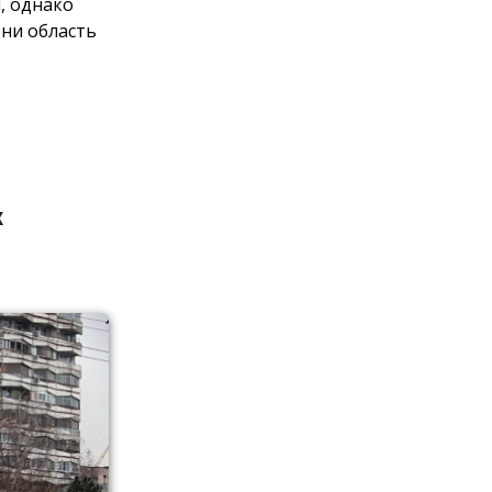
, однако
 ни область
х