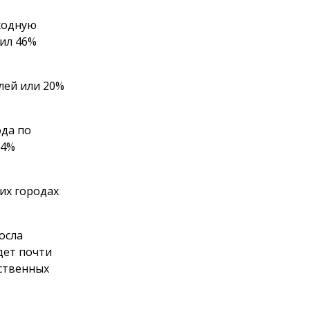
ходную
вил 46%
лей или 20%
ода по
34%
их городах
осла
дет почти
бственных