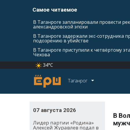
Самое читаемое
В Таганроге запланировали провести ре
александровской эпохи
В Таганроге задержали экс-сотрудника п
подозрению в убийстве
В Таганроге приступили к четвёртому эт
Чехова
34°C
Таганрог
07 августа 2026
В Во
Лидер партии «Родина»
мужч
Алексей Журавлев подал в