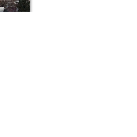
нспорта по
озок по
территории
ниматель