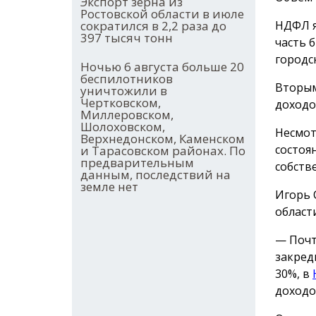
Экспорт зерна из
Ростовской области в июле
сократился в 2,2 раза до
НДФЛ я
397 тысяч тонн
часть 
городс
Ночью 6 августа больше 20
беспилотников
Вторым
уничтожили в
Чертковском,
доходо
Миллеровском,
Шолоховском,
Несмот
Верхнедонском, Каменском
состоя
и Тарасовском районах. По
предварительным
собств
данным, последствий на
земле нет
Игорь 
области
— Почт
закред
30%, в
доходо