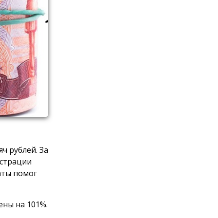
яч рублей. За
истрации
аты помог
ены на 101%.