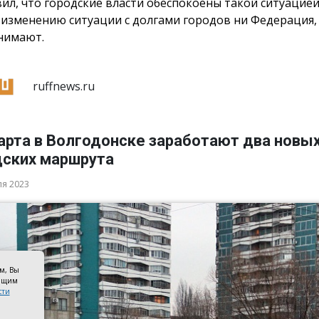
вил, что городские власти обеспокоены такой ситуацией
 изменению ситуации с долгами городов ни Федерация,
нимают.
ruffnews.ru
арта в Волгодонске заработают два новы
дских маршрута
ля 2023
ом, Вы
оящим
сти