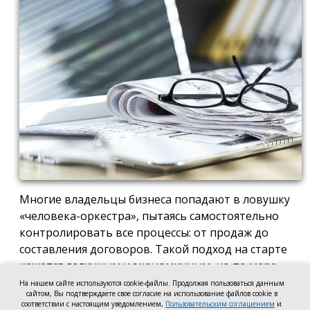
Многие владельцы бизнеса попадают в ловушку
«человека-оркестра», пытаясь самостоятельно
контролировать все процессы: от продаж до
составления договоров. Такой подход на старте
кажется логичным и экономичным, но по мере
роста компании он неизбежно становится
На нашем сайте используются cookie-файлы. Продолжая пользоваться данным
сайтом, Вы подтверждаете свое согласие на использование файлов cookie в
тормозом развития. Собственник просто тонет в
соответствии с настоящим уведомлением,
Пользовательским соглашением
и