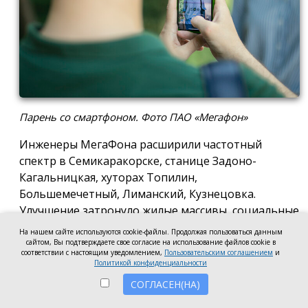
Парень со смартфоном. Фото ПАО «Мегафон»
Инженеры МегаФона расширили частотный
спектр в Семикаракорске, станице Задоно-
Кагальницкая, хуторах Топилин,
Большемечетный, Лиманский, Кузнецовка.
Улучшение затронуло жилые массивы, социальные
и образовательные учреждения. Также
На нашем сайте используются cookie-файлы. Продолжая пользоваться данным
стабильный сигнал теперь доступен на выезде из
сайтом, Вы подтверждаете свое согласие на использование файлов cookie в
соответствии с настоящим уведомлением,
Пользовательским соглашением
и
города — на трассе, соединяющей Ростов,
Политикой конфиденциальности
Семикаракорск и Волгодонск.
СОГЛАСЕН(НА)
Запуск новых базовых станций и модернизация