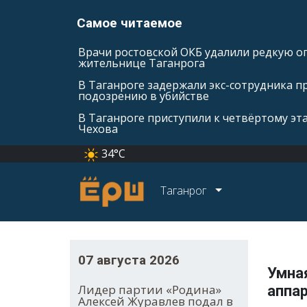
Самое читаемое
Врачи ростовской ОКБ удалили редкую оп
жительнице Таганрога
В Таганроге задержали экс-сотрудника п
подозрению в убийстве
В Таганроге приступили к четвёртому эт
Чехова
34°C
Таганрог
07 августа 2026
Умная
Лидер партии «Родина»
аппар
Алексей Журавлев подал в