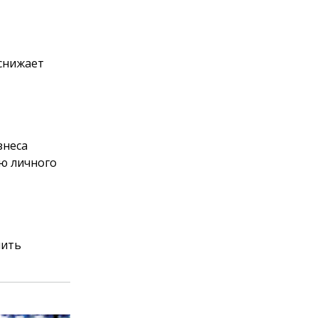
 снижает
знеса
ю личного
чить