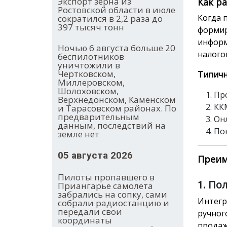
Экспорт зерна из
Как р
Ростовской области в июле
Когда 
сократился в 2,2 раза до
397 тысяч тонн
формир
информ
Ночью 6 августа больше 20
налого
беспилотников
уничтожили в
Чертковском,
Типичн
Миллеровском,
Шолоховском,
Про
Верхнедонском, Каменском
КК
и Тарасовском районах. По
предварительным
Он
данным, последствий на
По
земле нет
05 августа 2026
Преим
Пилоты пропавшего в
1. По
Приангарье самолета
забрались на сопку, сами
Интегр
собрали радиостанцию и
передали свои
ручног
координаты
продаж