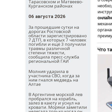
Тарасовском и Матвеево-
Курганском районах
необхо
инстру
06 августа 2026
онлайн
механи
За прошедшие сутки на
органам
дорогах Ростовской
области зарегистрировано
преиму
7 ДТП, в которых 7 человек
погибли и ещё 3 получили
травмы различной
Что т
степени тяжести,
сообщила пресс-служба
региональной ГАИ
Молния ударила в
участника СВО, когда за
ним гнался медведь на
Алтае
В Аргентине морской лев
пробрался на корабль,
залез в каюту и уснул на
кровати. Моряки заметили
нелегала только когда он