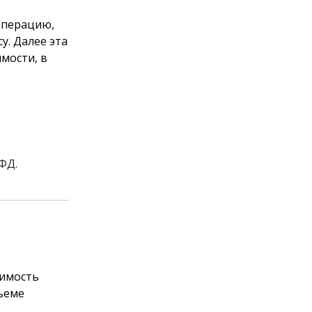
операцию,
у. Далее эта
мости, в
ФД.
димость
ъеме