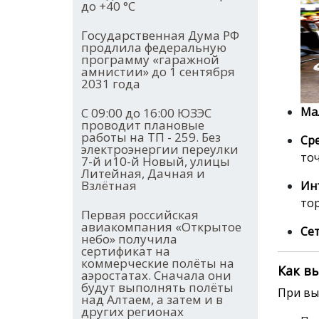
до +40 °С
Государственная Дума РФ
продлила федеральную
программу «гаражной
амнистии» до 1 сентября
2031 года
Ма
С 09:00 до 16:00 ЮЗЭС
проводит плановые
работы на ТП - 259. Без
Ср
электроэнергии переулки
точ
7-й и10-й Новый, улицы
Литейная, Дачная и
Взлётная
Ин
тор
Первая российская
авиакомпания «Открытое
Се
небо» получила
сертификат на
коммерческие полёты на
Как в
аэростатах. Сначала они
будут выполнять полёты
При вы
над Алтаем, а затем и в
других регионах