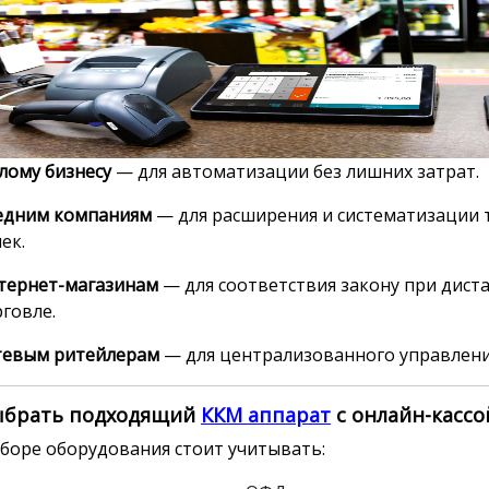
лому бизнесу
— для автоматизации без лишних затрат.
едним компаниям
— для расширения и систематизации 
ек.
тернет-магазинам
— для соответствия закону при дис
говле.
тевым ритейлерам
— для централизованного управлени
ыбрать подходящий
ККМ аппарат
с онлайн-кассо
боре оборудования стоит учитывать: