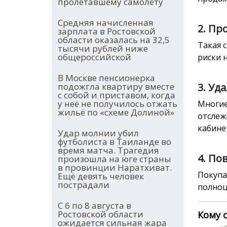
пролетавшему самолёту
Средняя начисленная
2. Пр
зарплата в Ростовской
области оказалась на 32,5
Такая 
тысячи рублей ниже
общероссийской
риски 
В Москве пенсионерка
подожгла квартиру вместе
3. Уд
с собой и приставом, когда
у неё не получилось отжать
Многие
жильё по «схеме Долиной»
отслеж
кабине
Удар молнии убил
футболиста в Таиланде во
время матча. Трагедия
4. По
произошла на юге страны
в провинции Наратхиват.
Покупа
Ещё девять человек
пострадали
полноц
С 6 по 8 августа в
Ростовской области
Кому 
ожидается сильная жара