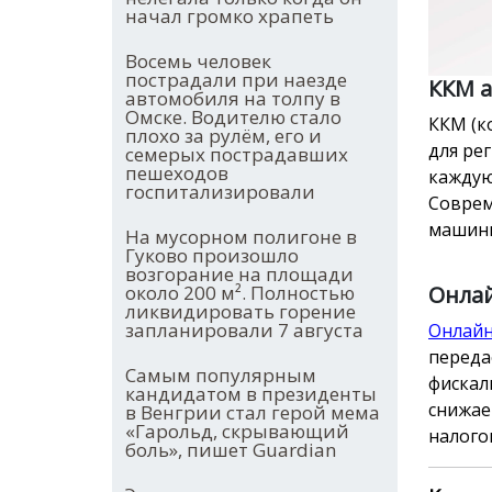
начал громко храпеть
Восемь человек
пострадали при наезде
ККМ а
автомобиля на толпу в
Омске. Водителю стало
ККМ (к
плохо за рулём, его и
для ре
семерых пострадавших
пешеходов
каждую
госпитализировали
Соврем
машинк
На мусорном полигоне в
Гуково произошло
возгорание на площади
около 200 м². Полностью
Онлай
ликвидировать горение
запланировали 7 августа
Онлайн
переда
Самым популярным
фискал
кандидатом в президенты
снижае
в Венгрии стал герой мема
«Гарольд, скрывающий
налого
боль», пишет Guardian