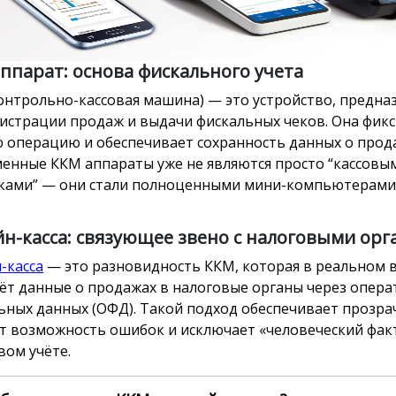
ппарат: основа фискального учета
онтрольно-кассовая машина) — это устройство, предна
гистрации продаж и выдачи фискальных чеков. Она фик
 операцию и обеспечивает сохранность данных о прод
енные ККМ аппараты уже не являются просто “кассовы
ами” — они стали полноценными мини-компьютерами
н-касса: связующее звено с налоговыми ор
-касса
— это разновидность ККМ, которая в реальном 
ёт данные о продажах в налоговые органы через опера
ьных данных (ОФД). Такой подход обеспечивает прозра
т возможность ошибок и исключает «человеческий фак
вом учёте.