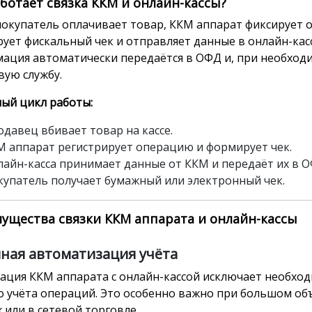
аботает связка ККМ и онлайн-кассы?
покупатель оплачивает товар, ККМ аппарат фиксирует 
ует фискальный чек и отправляет данные в онлайн-касс
ация автоматически передаётся в ОФД и, при необходи
вую службу.
ый цикл работы:
давец вбивает товар на кассе.
М аппарат регистрирует операцию и формирует чек.
лайн-касса принимает данные от ККМ и передаёт их в О
купатель получает бумажный или электронный чек.
ущества связки ККМ аппарата и онлайн-кассы
лная автоматизация учёта
ация ККМ аппарата с онлайн-кассой исключает необхо
о учёта операций. Это особенно важно при большом об
 или в сетевой торговле.