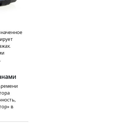
значенное
сирует
ажах.
ми
.
ганами
времени
тора
чность,
тор» в