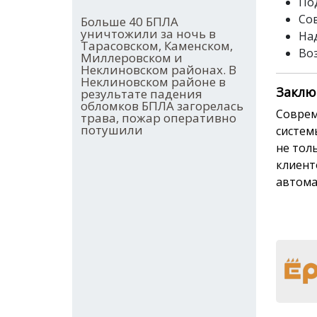
По
Со
Больше 40 БПЛА
уничтожили за ночь в
На
Тарасовском, Каменском,
Во
Миллеровском и
Неклиновском районах. В
Неклиновском районе в
Заклю
результате падения
обломков БПЛА загорелась
Соврем
трава, пожар оперативно
потушили
систем
не тол
клиент
автома