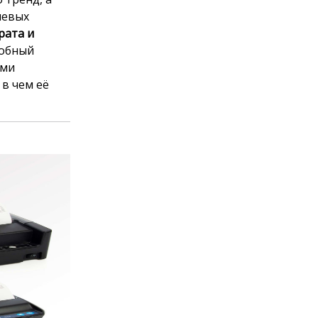
чевых
рата и
добный
ыми
 в чем её