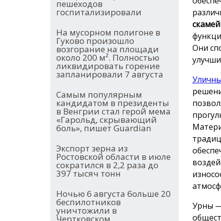
обеспе
пешеходов
госпитализировали
различ
скамей
На мусорном полигоне в
функци
Гуково произошло
Они сп
возгорание на площади
около 200 м². Полностью
улучши
ликвидировать горение
запланировали 7 августа
Уличны
решени
Самым популярным
кандидатом в президенты
позвол
в Венгрии стал герой мема
прогул
«Гарольд, скрывающий
Матери
боль», пишет Guardian
традиц
Экспорт зерна из
обеспе
Ростовской области в июле
воздей
сократился в 2,2 раза до
397 тысяч тонн
износо
атмосф
Ночью 6 августа больше 20
беспилотников
Урны —
уничтожили в
общест
Чертковском,