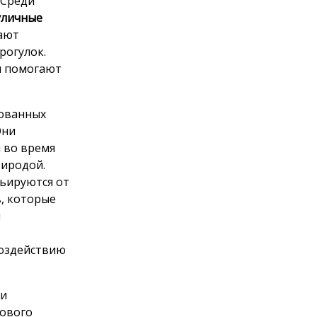
 Среди
уличные
дают
рогулок.
и помогают
бованных
Они
 во время
риродой.
рьируются от
, которые
м
воздействию
 и
тового