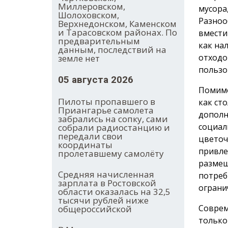
Миллеровском,
мусора
Шолоховском,
Разноо
Верхнедонском, Каменском
и Тарасовском районах. По
вмести
предварительным
как на
данным, последствий на
отходо
земле нет
пользо
05 августа 2026
Помимо
Пилоты пропавшего в
как ст
Приангарье самолета
дополн
забрались на сопку, сами
социал
собрали радиостанцию и
передали свои
цветоч
координаты
привле
пролетавшему самолёту
размещ
Средняя начисленная
потреб
зарплата в Ростовской
ограни
области оказалась на 32,5
тысячи рублей ниже
Соврем
общероссийской
только