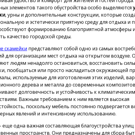
чивая удобство и комфорт для жителей и гостей города.
ных элементов такого обустройства особо выделяются
ки
, урны и дополнительные конструкции, которые соз
ональную и эстетически приятную среду для отдыха и п
особствуют формированию благоприятной атмосферы 
ть качество городской среды.
е скамейки
представляют собой одно из самых востре
й для организации мест отдыха на открытом воздухе. 
яют людям ненадолго остановиться, восстановить силы
ки, пообщаться или просто насладиться окружающей п
алы, используемые для изготовления этих изделий, ва
ионного дерева и металла до современных композитов
чивают долговечность и устойчивость к климатически
ствиям. Важным требованием к ним является высокая
стойкость, поскольку мебель постоянно подвергается 
ерных явлений и интенсивному использованию.
 еще одна важная составляющая благоустройства улиц
венных пространств. Они предназначены для сбора бы