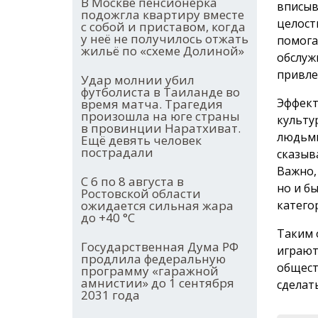
В Москве пенсионерка
вписыв
подожгла квартиру вместе
целост
с собой и приставом, когда
у неё не получилось отжать
помога
жильё по «схеме Долиной»
обслуж
привле
Удар молнии убил
футболиста в Таиланде во
Эффект
время матча. Трагедия
произошла на юге страны
культу
в провинции Наратхиват.
людьми
Ещё девять человек
пострадали
сказыв
Важно,
С 6 по 8 августа в
но и б
Ростовской области
ожидается сильная жара
катего
до +40 °С
Таким 
Государственная Дума РФ
играют
продлила федеральную
общест
программу «гаражной
амнистии» до 1 сентября
сделат
2031 года