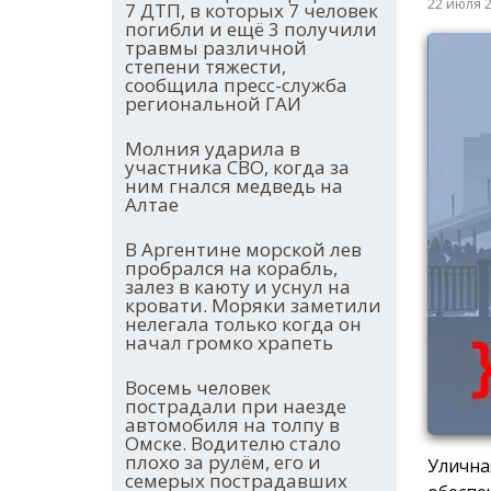
22 июля 
7 ДТП, в которых 7 человек
погибли и ещё 3 получили
травмы различной
степени тяжести,
сообщила пресс-служба
региональной ГАИ
Молния ударила в
участника СВО, когда за
ним гнался медведь на
Алтае
В Аргентине морской лев
пробрался на корабль,
залез в каюту и уснул на
кровати. Моряки заметили
нелегала только когда он
начал громко храпеть
Восемь человек
пострадали при наезде
автомобиля на толпу в
Омске. Водителю стало
плохо за рулём, его и
Улична
семерых пострадавших