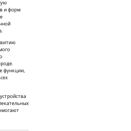
ную
в и форм
ое
очной
в.
звитию
мого
о
ороде.
е функции,
всех
бустройства
лекательных
помогают
.