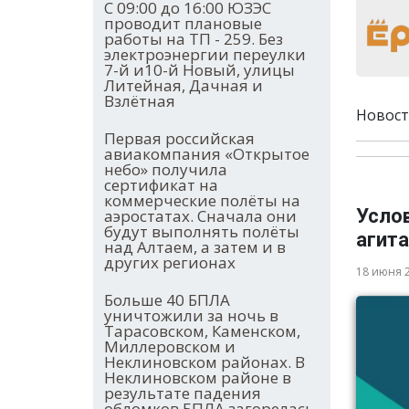
С 09:00 до 16:00 ЮЗЭС
проводит плановые
работы на ТП - 259. Без
электроэнергии переулки
7-й и10-й Новый, улицы
Литейная, Дачная и
Взлётная
Новост
Первая российская
авиакомпания «Открытое
небо» получила
сертификат на
коммерческие полёты на
Усло
аэростатах. Сначала они
будут выполнять полёты
агита
над Алтаем, а затем и в
других регионах
18 июня 
Больше 40 БПЛА
уничтожили за ночь в
Тарасовском, Каменском,
Миллеровском и
Неклиновском районах. В
Неклиновском районе в
результате падения
обломков БПЛА загорелась