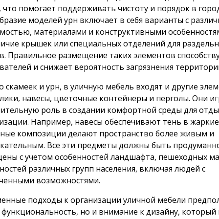
, что помогает поддерживать чистоту и порядок в город
бразие моделей урн включает в себя варианты с разли
мостью, материалами и конструктивными особенностя
личие крышек или специальных отделений для раздельн
в. Правильное размещение таких элементов способству
вателей и снижает вероятность загрязнения территори
 скамеек и урн, в уличную мебель входят и другие элем
олики, навесы, цветочные контейнеры и перголы. Они и
ительную роль в создании комфортной среды для отды
изации. Например, навесы обеспечивают тень в жаркие 
ные композиции делают пространство более живым и
кательным. Все эти предметы должны быть продуманн
ены с учетом особенностей ландшафта, пешеходных м
ностей различных групп населения, включая людей с
ченными возможностями.
енные подходы к организации уличной мебели предпо
 функциональность, но и внимание к дизайну, который