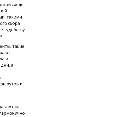
ской среде.
чной
ми, такими
ого сбора
ет удобству
и.
енты, такие
грают
ха и
дни, а
о
аршрутов и
лагают не
 гармонично