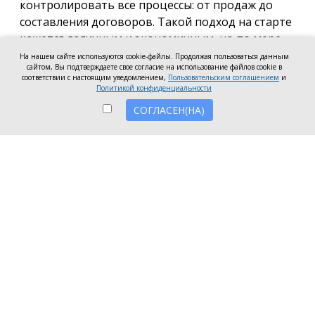
контролировать все процессы: от продаж до
составления договоров. Такой подход на старте
кажется логичным и экономичным, но по мере
роста компании он неизбежно становится
На нашем сайте используются cookie-файлы. Продолжая пользоваться данным
сайтом, Вы подтверждаете свое согласие на использование файлов cookie в
тормозом развития. Собственник просто тонет в
соответствии с настоящим уведомлением,
Пользовательским соглашением
и
операционке, теряя фокус на стратегических целях
Политикой конфиденциальности
и масштабировании.
СОГЛАСЕН(НА)
Делегирование сложных функций профильным
экспертам — это не просто разгрузка графика, а
вопрос выживания компании в конкурентной
среде. Когда каждый занимается своим делом,
бизнес работает как отлаженный механизм, а
риски сводятся к минимуму. Рассмотрим, почему
именно финансовое и юридическое
сопровождение стоит доверить внешним
профессионалам.
Финансовое здоровье компании