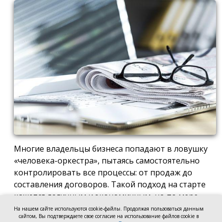
Многие владельцы бизнеса попадают в ловушку
«человека-оркестра», пытаясь самостоятельно
контролировать все процессы: от продаж до
составления договоров. Такой подход на старте
кажется логичным и экономичным, но по мере
роста компании он неизбежно становится
На нашем сайте используются cookie-файлы. Продолжая пользоваться данным
сайтом, Вы подтверждаете свое согласие на использование файлов cookie в
тормозом развития. Собственник просто тонет в