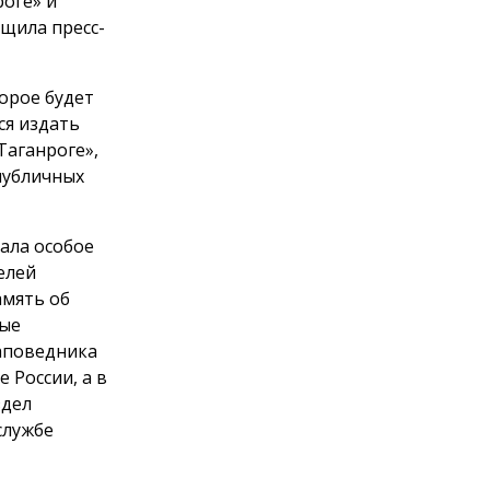
роге» и
бщила пресс-
орое будет
ся издать
Таганроге»,
публичных
ала особое
елей
амять об
вые
заповедника
 России, а в
здел
службе