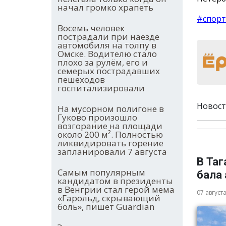
начал громко храпеть
#спорт
Восемь человек
пострадали при наезде
автомобиля на толпу в
Омске. Водителю стало
плохо за рулём, его и
семерых пострадавших
пешеходов
госпитализировали
Новост
На мусорном полигоне в
Гуково произошло
возгорание на площади
около 200 м². Полностью
ликвидировать горение
запланировали 7 августа
В Та
Самым популярным
бала
кандидатом в президенты
в Венгрии стал герой мема
07 август
«Гарольд, скрывающий
боль», пишет Guardian