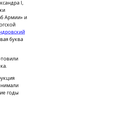
сандра I,
ки
аб Армии» и
огской
ндровский
рвая буква
отовили
ка.
рукция
инимали
ние годы