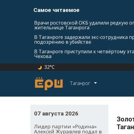
Самое читаемое
Врачи ростовской ОКБ удалили редкую оп
жительнице Таганрога
В Таганроге задержали экс-сотрудника п
подозрению в убийстве
В Таганроге приступили к четвёртому эт
Чехова
32°C
Таганрог
07 августа 2026
Золот
Лидер партии «Родина»
Тага
Алексей Журавлев подал в