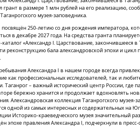
ом «Александр I. Царствование, закончившееся в Таган
л грант в размере 1 млн рублей на его реализацию, соо
 Таганрогского музея-заповедника.
 посвящён 250-летию со дня рождения императора, кот
ться в декабре 2027 года. На средства гранта планирует
-каталог «Александр I. Царствование, закончившееся в 
ти реконструкцию бала александровской эпохи и цикл 
.
ребывания Александра I в нашем городе всегда привлек
ие как профессиональных исследователей, так и любит
и. Таганрог – важный исторический центр России, где п
торе бережно хранится и продолжает вдохновлять но
ния. Александровская коллекция Таганрогского музея-
тся одной из самых интересных и содержательных на Юге
иции Историко-краеведческого музея значительный ра
ён эпохе правления Александра I, подчеркнули в пресс-