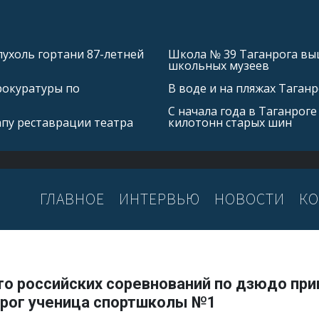
ухоль гортани 87-летней
Школа № 39 Таганрога выш
школьных музеев
рокуратуры по
В воде и на пляжах Таган
С начала года в Таганроге
апу реставрации театра
килотонн старых шин
ГЛАВНОЕ
ИНТЕРВЬЮ
НОВОСТИ
КО
о российских соревнований по дзюдо при
нрог ученица спортшколы №1