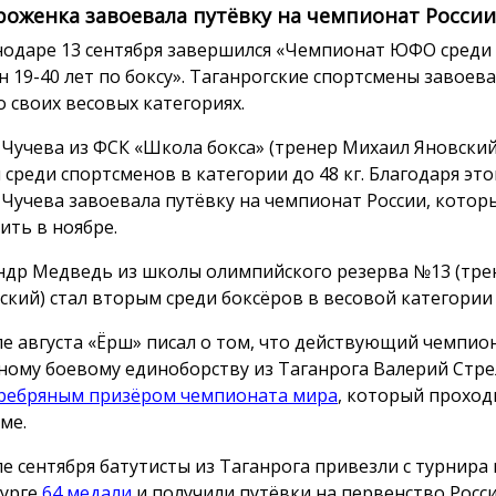
роженка завоевала путёвку на чемпионат России
нодаре 13 сентября завершился «Чемпионат ЮФО среди
 19-40 лет по боксу». Таганрогские спортсмены завоева
о своих весовых категориях.
 Чучева из ФСК «Школа бокса» (тренер Михаил Яновский
 среди спортсменов в категории до 48 кг. Благодаря эт
 Чучева завоевала путёвку на чемпионат России, котор
ить в ноябре.
ндр Медведь из школы олимпийского резерва №13 (тре
ский) стал вторым среди боксёров в весовой категории д
ле августа «Ёрш» писал о том, что действующий чемпио
ному боевому единоборству из Таганрога Валерий Стр
ребряным призёром чемпионата мира
, который проход
ме.
ле сентября батутисты из Таганрога привезли с турнира 
урге
64 медали
и получили путёвки на первенство Росси