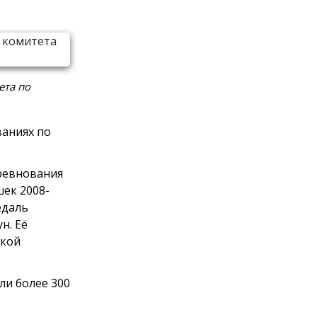
ета по
ваниях по
оревнования
ек 2008-
едаль
н. Её
ской
ли более 300