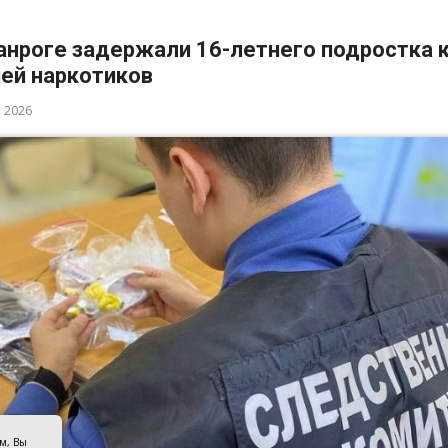
анроге задержали 16-летнего подростка 
ией наркотиков
а 2026
ом, Вы