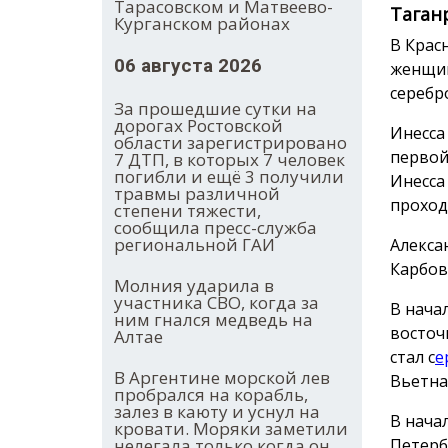
Тарасовском и Матвеево-
Таган
Курганском районах
В Крас
06 августа 2026
женщин
серебр
За прошедшие сутки на
дорогах Ростовской
Инесса
области зарегистрировано
первой
7 ДТП, в которых 7 человек
погибли и ещё 3 получили
Инесса
травмы различной
проход
степени тяжести,
сообщила пресс-служба
региональной ГАИ
Алекса
Карбов
Молния ударила в
участника СВО, когда за
В нача
ним гнался медведь на
восточ
Алтае
стал с
е
В Аргентине морской лев
Вьетна
пробрался на корабль,
залез в каюту и уснул на
В нача
кровати. Моряки заметили
нелегала только когда он
Петерб