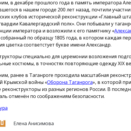
им, в декабре прошлого года в память императора Алек
вшегося в нашем городе 200 лет назад, почтили участни
ских клубов исторической реконструкции «Главный шт
гвардии Кавалергардский полк». Они побывали у таганр
нции императора и возложили к его памятнику «
Алекса
, собранный по образцу 1805 года, в котором каждая пе
ия цветка соответстует букве имени Александр.
трукторы специально для церемонии возложения подг
ьные костюмы, в точностях повторяющие одежду ХIX ве
им, ранее в Таганроге проходила масштабная реконст
й Крымской войны «
Оборона Таганрога
», в которой пр
е реконструкторы из разных регионов России. В послед
аль отменён по соображениям безопасности.
ура
Елена Анисимова