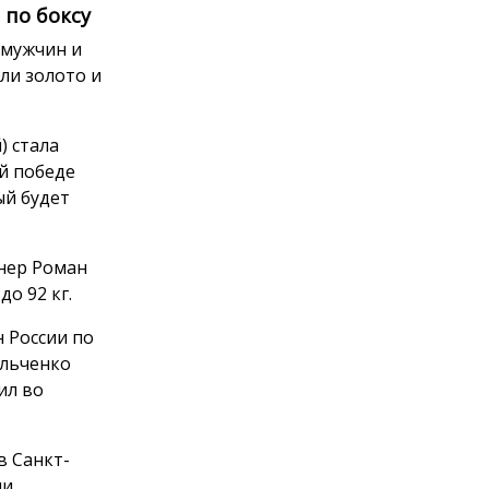
 по боксу
 мужчин и
ли золото и
) стала
ой победе
ый будет
нер Роман
о 92 кг.
н России по
ельченко
ил во
в Санкт-
и.