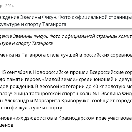
бря 2024
дение Эвелины Фисун. Фото с официальной страницы комит
туре и спорту Таганрога
менка из Таганрога стала лучшей в российских соревно
о 15 сентября в Новороссийске прошли Всероссийские с
до памяти героев «Малой земли» среди юношей и девуш
одов рождения. В весовой категории до 40 кг золотую м
ала ученица таганрогской спортшколы №1 Эвелина Фису
ы Александр и Маргарита Криворучко, сообщает город
т по физкультуре и спорту.
внованиях дзюдоистов в Краснодарском крае участвова
менов.