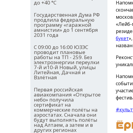
до +40 °С
Напомн
сконча
Государственная Дума РФ
москов
продлила федеральную
«Лейб-
программу «гаражной
амнистии» до 1 сентября
резиде
2031 года
букет
»
назван
С 09:00 до 16:00 ЮЗЭС
проводит плановые
работы на ТП - 259. Без
Реконс
электроэнергии переулки
уникал
7-й и10-й Новый, улицы
Литейная, Дачная и
Напомн
Взлётная
событи
Первая российская
участи
авиакомпания «Открытое
фестив
небо» получила
сертификат на
#культ
коммерческие полёты на
аэростатах. Сначала они
будут выполнять полёты
над Алтаем, а затем и в
других регионах