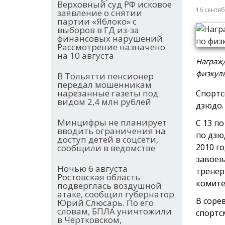
Верховный суд РФ исковое
16 сентя
заявление о снятии
партии «Яблоко» с
выборов в ГД из-за
финансовых нарушений.
Рассмотрение назначено
на 10 августа
Награж
физкуль
В Тольятти пенсионер
передал мошенникам
нарезанные газеты под
Спортс
видом 2,4 млн рублей
дзюдо.
Минцифры не планирует
С 13 п
вводить ограничения на
по дзю
доступ детей в соцсети,
2010 г
сообщили в ведомстве
завоев
Ночью 6 августа
тренер
Ростовская область
комите
подверглась воздушной
атаке, сообщил губернатор
В соре
Юрий Слюсарь. По его
словам, БПЛА уничтожили
спортс
в Чертковском,