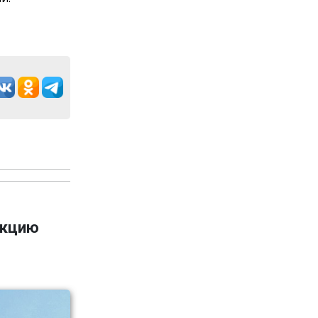
укцию