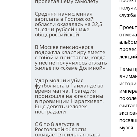
проект
пролетавшему самолёту
получи
Средняя начисленная
служба
зарплата в Ростовской
области оказалась на 32,5
Проект
тысячи рублей ниже
общероссийской
отмеча
альбом
В Москве пенсионерка
провес
подожгла квартиру вместе
лекций
с собой и приставом, когда
у неё не получилось отжать
жильё по «схеме Долиной»
Тема п
вниман
Удар молнии убил
истори
футболиста в Таиланде во
время матча. Трагедия
импера
произошла на юге страны
поколе
в провинции Наратхиват.
считае
Ещё девять человек
пострадали
экспоз
посвящ
С 6 по 8 августа в
музея.
Ростовской области
ожидается сильная жара