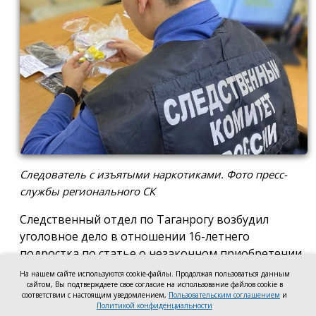
Следователь с изъятыми наркотиками. Фото пресс-
службы регионального СК
Следственный отдел по Таганрогу возбудил
уголовное дело в отношении 16-летнего
подростка по статье о незаконном приобретении
и хранении без цели сбыта наркотических средств
На нашем сайте используются cookie-файлы. Продолжая пользоваться данным
сайтом, Вы подтверждаете свое согласие на использование файлов cookie в
в крупном размере, сообщила пресс-служба
соответствии с настоящим уведомлением,
Пользовательским соглашением
и
регионального следкома.
Политикой конфиденциальности