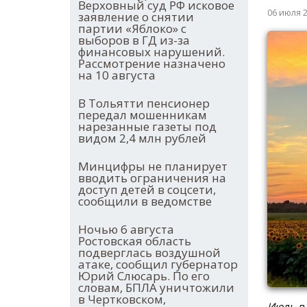
Верховный суд РФ исковое
06 июля 
заявление о снятии
партии «Яблоко» с
выборов в ГД из-за
финансовых нарушений.
Рассмотрение назначено
на 10 августа
В Тольятти пенсионер
передал мошенникам
нарезанные газеты под
видом 2,4 млн рублей
Минцифры не планирует
вводить ограничения на
доступ детей в соцсети,
сообщили в ведомстве
Ночью 6 августа
Ростовская область
подверглась воздушной
атаке, сообщил губернатор
Юрий Слюсарь. По его
словам, БПЛА уничтожили
в Чертковском,
Июль в 