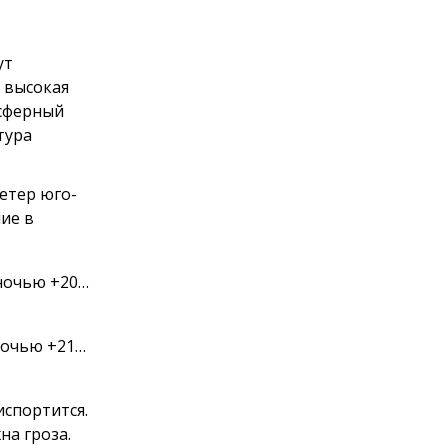
ут
 высокая
осферный
тура
ветер юго-
ие в
 ночью +20…
 ночью +21…
испортится.
а гроза.