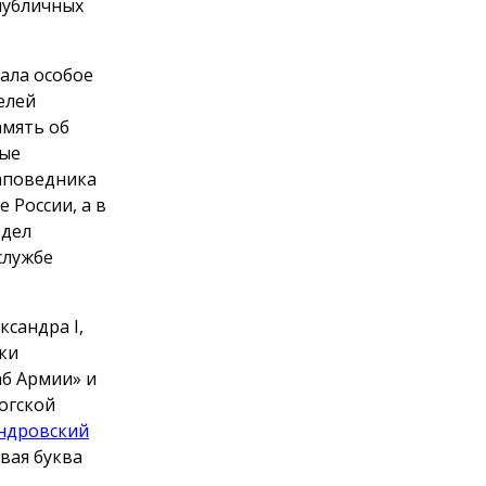
публичных
ала особое
елей
амять об
вые
заповедника
 России, а в
здел
службе
сандра I,
ки
аб Армии» и
огской
ндровский
рвая буква