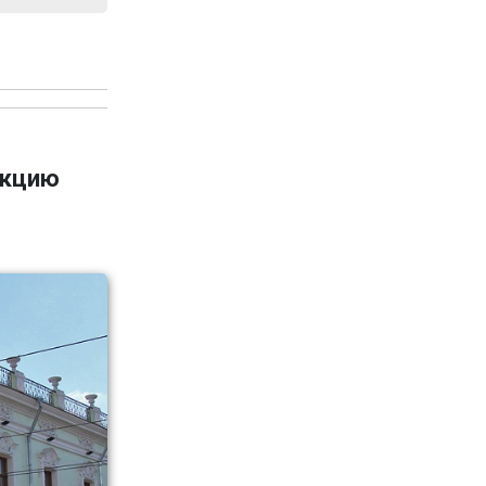
укцию