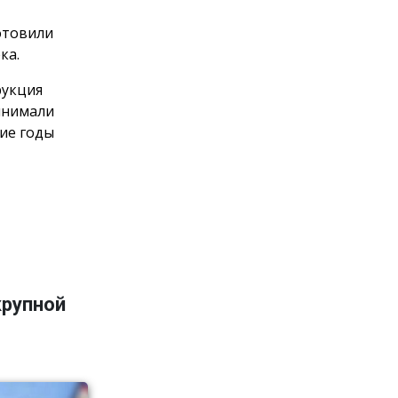
отовили
ка.
рукция
инимали
ние годы
крупной