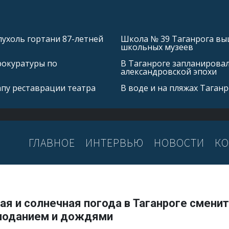
ухоль гортани 87-летней
Школа № 39 Таганрога выш
школьных музеев
рокуратуры по
В Таганроге запланирова
александровской эпохи
апу реставрации театра
В воде и на пляжах Таган
ГЛАВНОЕ
ИНТЕРВЬЮ
НОВОСТИ
КО
я и солнечная погода в Таганроге смени
лоданием и дождями