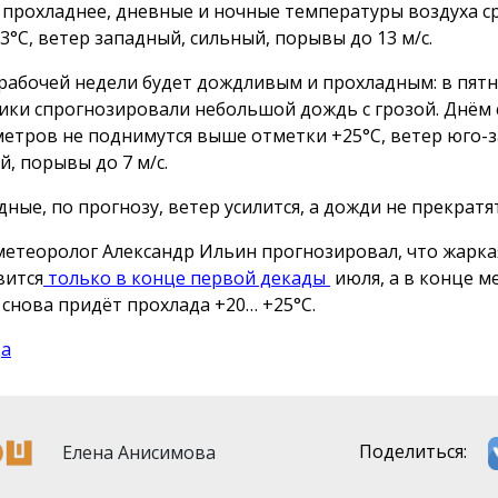
 прохладнее, дневные и ночные температуры воздуха с
3°С, ветер западный, сильный, порывы до 13 м/с.
рабочей недели будет дождливым и прохладным: в пят
ики спрогнозировали небольшой дождь с грозой. Днём 
етров не поднимутся выше отметки +25°С, ветер юго-
й, порывы до 7 м/с.
ные, по прогнозу, ветер усилится, а дожди не прекратят
метеоролог Александр Ильин прогнозировал, что жарка
вится
только в конце первой декады
июля, а в конце м
 снова придёт прохлада +20… +25°С.
да
Елена Анисимова
Поделиться: