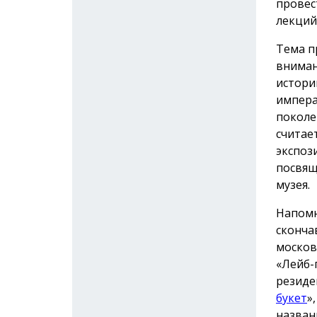
провес
лекций
Тема п
вниман
истори
импера
поколе
считае
экспоз
посвящ
музея.
Напомн
сконча
москов
«Лейб-
резиде
букет
»
назван