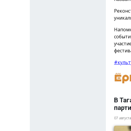
Реконс
уникал
Напомн
событи
участи
фестив
#культ
В Таг
парт
07 август