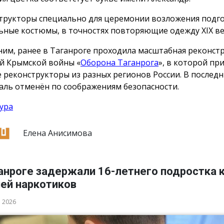
трукторы специально для церемонии возложения подг
ьные костюмы, в точностях повторяющие одежду ХIX ве
им, ранее в Таганроге проходила масштабная реконст
й Крымской войны «
Оборона Таганрога
», в которой пр
е реконструкторы из разных регионов России. В послед
аль отменён по соображениям безопасности.
ура
Елена Анисимова
анроге задержали 16-летнего подростка 
ией наркотиков
а 2026