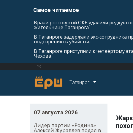
Самое читаемое
Врачи ростовской ОКБ удалили редкую оп
жительнице Таганрога
В Таганроге задержали экс-сотрудника п
подозрению в убийстве
В Таганроге приступили к четвёртому эт
Чехова
°C
Таганрог
07 августа 2026
Жарка
Лидер партии «Родина»
похо
Алексей Журавлев подал в