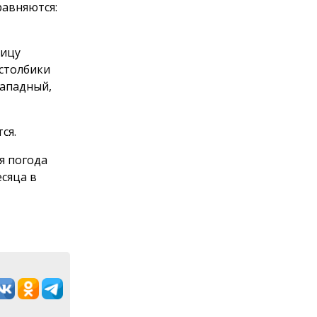
равняются:
ницу
столбики
западный,
ся.
я погода
есяца в