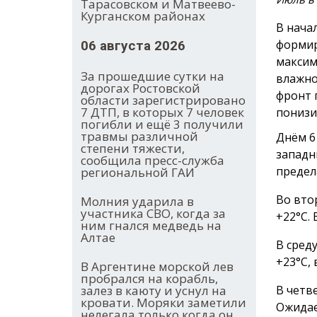
Тарасовском и Матвеево-
Курганском районах
В нача
формир
06 августа 2026
максим
За прошедшие сутки на
влажно
дорогах Ростовской
фронт 
области зарегистрировано
7 ДТП, в которых 7 человек
понизи
погибли и ещё 3 получили
травмы различной
Днём 6
степени тяжести,
западн
сообщила пресс-служба
предел
региональной ГАИ
Во вто
Молния ударила в
участника СВО, когда за
+22°С.
ним гнался медведь на
Алтае
В сред
+23°С, 
В Аргентине морской лев
пробрался на корабль,
В четв
залез в каюту и уснул на
кровати. Моряки заметили
Ожидае
нелегала только когда он