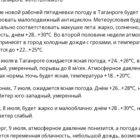
ле новой рабочей пятидневки погоду в Таганроге будет
овать малоподвижный антициклон. Метеоусловия буд
ально соответствовать макушке лета: жарко, солнечно,
сть, днём +28…+30°С. Во второй половине недели атм
принесёт в город холодные дожди с грозами, и темпера
тся до +22…+25°С.
 июля в Таганроге ожидается ясная погода, +24…+26°С, 
ый, умеренный, порывы до 8 м/сек. Атмосферное давлен
ах нормы. Ночь будет ясная, температура +18…+20°С.
рник, 7 июля, ожидается ясная погода. Днём +26…+28°С,
 Ветер юго-западный, умеренный.
у, 8 июля, будет жарко и малооблачно: днём +28…+30°С,
ветер слабый.
ерг, 9 июля, атмосферное давление понизится, а погода 
тся переменная облачность, небольшой дождь, возможн