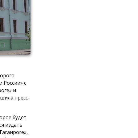
торого
и России» с
роге» и
бщила пресс-
орое будет
ся издать
Таганроге»,