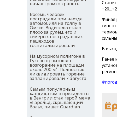
Станет
начал громко храпеть
+20…+2
Восемь человек
пострадали при наезде
Финал 
автомобиля на толпу в
синопт
Омске. Водителю стало
термом
плохо за рулём, его и
семерых пострадавших
сильны
пешеходов
госпитализировали
В выход
На мусорном полигоне в
Ранее 
Гуково произошло
возгорание на площади
устано
около 200 м². Полностью
регион
ликвидировать горение
запланировали 7 августа
#пого
Самым популярным
кандидатом в президенты
в Венгрии стал герой мема
«Гарольд, скрывающий
боль», пишет Guardian