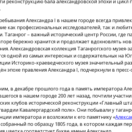
ти реконструкцию бала александровской эпохи и цикл 
.
ребывания Александра I в нашем городе всегда привлек
ие как профессиональных исследователей, так и любит
и. Таганрог – важный исторический центр России, где п
торе бережно хранится и продолжает вдохновлять но
ния. Александровская коллекция Таганрогского музея-
тся одной из самых интересных и содержательных на Юге
иции Историко-краеведческого музея значительный ра
ён эпохе правления Александра I, подчеркнули в пресс-
им, в декабре прошлого года в память императора Алек
вшегося в нашем городе 200 лет назад, почтили участни
ских клубов исторической реконструкции «Главный шт
гвардии Кавалергардский полк». Они побывали у таганр
нции императора и возложили к его памятнику «
Алекса
, собранный по образцу 1805 года, в котором каждая пе
ия цветка соответстует букве имени Александр.