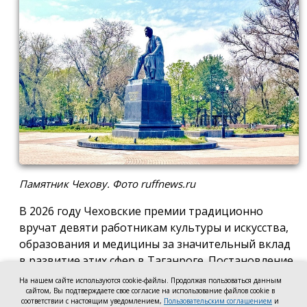
Памятник Чехову. Фото ruffnews.ru
В 2026 году Чеховские премии традиционно
вручат девяти работникам культуры и искусства,
образования и медицины за значительный вклад
в развитие этих сфер в Таганроге. Постановление
о присуждении премии подписала глава города
На нашем сайте используются cookie-файлы. Продолжая пользоваться данным
сайтом, Вы подтверждаете свое согласие на использование файлов cookie в
Светлана Камбулова.
соответствии с настоящим уведомлением,
Пользовательским соглашением
и