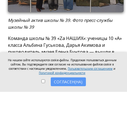
Музейный актив школы № 39. Фото пресс-службы
школы № 39
Команда школы № 39 «Za НАШИХ»: ученицы 10 «А»
класса Альбина Гуськова, Дарья Акимова и
руководитель музея Елена Бунтова — вышли в
финал Всероссийского конкурса школьных музеев
На нашем сайте используются cookie-файлы. Продолжая пользоваться данным
сайтом, Вы подтверждаете свое согласие на использование файлов cookie в
в номинации: «Экспозиция музея
соответствии с настоящим уведомлением,
Пользовательским соглашением
и
образовательной организации, посвящённая
Политикой конфиденциальности
специальной военной операции». Актив музея
СОГЛАСЕН(НА)
разработал и провёл виртуальную экскурсию «С
доблестью предков, по зову Отечества» по
экспозиции, посвящённой СВО, а также
представил работы по сбору экспонатов и
документов по этой тематике. Финалистов,
прошедших в заключительный этап проекта,
определило Российское общество «Знание».