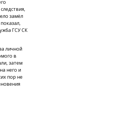
его
следствия,
мело замёл
 показал,
лужба ГСУ СК
за личной
омого в
ли, затем
на него и
сих пор не
езновения
ее являясь
имыми
, —