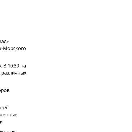
чал»
о-Морского
 В 10:30 на
х различных
еров
т её
уженные
и.
менных