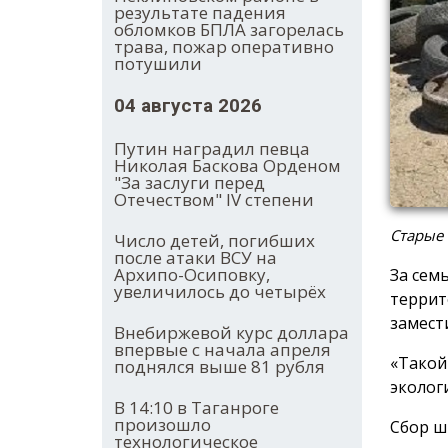
результате падения
обломков БПЛА загорелась
трава, пожар оперативно
потушили
04 августа 2026
Путин наградил певца
Николая Баскова Орденом
"За заслуги перед
Отечеством" IV степени
Старые 
Число детей, погибших
после атаки ВСУ на
Архипо-Осиповку,
За сем
увеличилось до четырёх
террит
замест
Внебиржевой курс доллара
впервые с начала апреля
«Такой
поднялся выше 81 рубля
эколог
В 14:10 в Таганроге
произошло
Сбор ш
технологическое