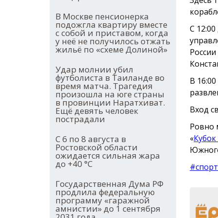
корабл
В Москве пенсионерка
подожгла квартиру вместе
С 12:00
с собой и приставом, когда
управл
у неё не получилось отжать
жильё по «схеме Долиной»
России
Конста
Удар молнии убил
футболиста в Таиланде во
В 16:0
время матча. Трагедия
развле
произошла на юге страны
в провинции Наратхиват.
Вход с
Ещё девять человек
пострадали
Ровно 
«
Кубок
С 6 по 8 августа в
Ростовской области
Южного
ожидается сильная жара
до +40 °С
#спорт
Государственная Дума РФ
продлила федеральную
программу «гаражной
амнистии» до 1 сентября
2031 года