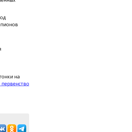
под
мпионов
я
гонки на
 первенство