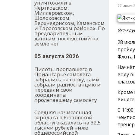
уничтожили в
27 июля 
Чертковском,
Миллеровском,
Шолоховском,
Верхнедонском, Каменском
и Тарасовском районах. По
Яхт-клу
предварительным
данным, последствий на
28 июля
земле нет
пройду
05 августа 2026
Флота 
Начнётс
Пилоты пропавшего в
Приангарье самолета
воду в
забрались на сопку, сами
классов
собрали радиостанцию и
передали свои
Кроме 
координаты
виндсе
пролетавшему самолёту
С 11:0
Средняя начисленная
чемпио
зарплата в Ростовской
области оказалась на 32,5
тренер
тысячи рублей ниже
общероссийской
Здесь 