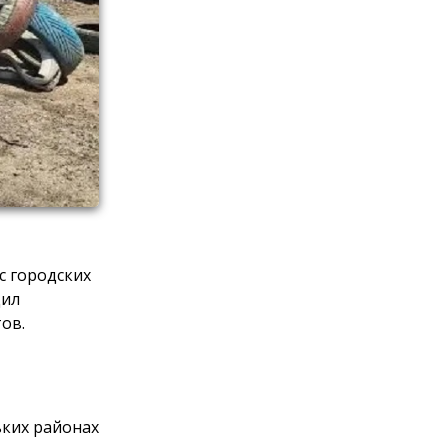
с городских
щил
ов.
ьких районах