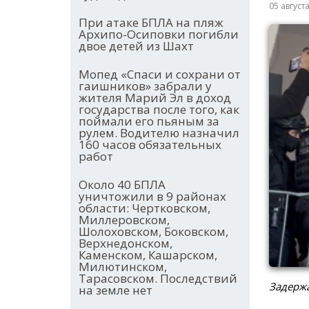
05 август
При атаке БПЛА на пляж
Архипо-Осиповки погибли
двое детей из Шахт
Мопед «Спаси и сохрани от
гаишников» забрали у
жителя Марий Эл в доход
государства после того, как
поймали его пьяным за
рулем. Водителю назначил
160 часов обязательных
работ
Около 40 БПЛА
уничтожили в 9 районах
области: Чертковском,
Миллеровском,
Шолоховском, Боковском,
Верхнедонском,
Каменском, Кашарском,
Милютинском,
Тарасовском. Последствий
Задержа
на земле нет