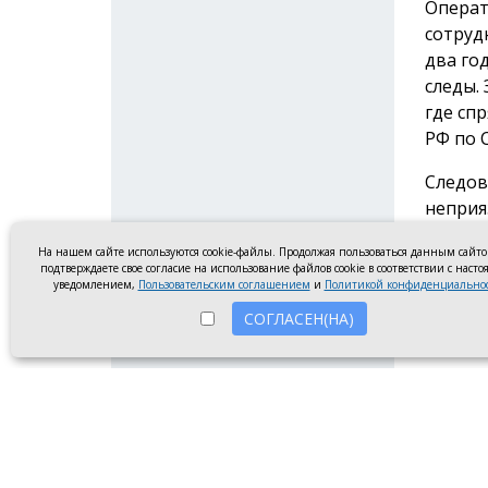
Операт
сотруд
два го
следы.
где сп
РФ по 
Следов
неприя
гости 
На нашем сайте используются cookie-файлы. Продолжая пользоваться данным сайт
подозр
подтверждаете свое согласие на использование файлов cookie в соответствии с наст
убил. 
уведомлением,
Пользовательским соглашением
и
Политикой конфиденциально
могут 
СОГЛАСЕН(НА)
мужчин
«В ход
сотруд
познан
говори