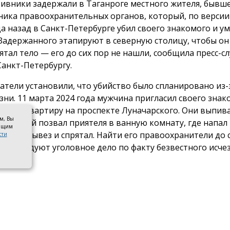
ивники задержали в Таганроге местного жителя, бывш
ника правоохранительных органов, который, по версии 
да назад в Санкт-Петербурге убил своего знакомого и у
 Задержанного этапируют в северную столицу, чтобы он
рятал тело — его до сих пор не нашли, сообщила пресс-с
Санкт-Петербургу.
атели установили, что убийство было спланировано из-
зни. 11 марта 2024 года мужчина пригласил своего знак
в свою квартиру на проспекте Луначарского. Они выпива
ом, Вы
еваемый позвал приятеля в ванную комнату, где напал 
оящим
Тело он вывез и спрятал. Найти его правоохранители до 
сти
и расследуют уголовное дело по факту безвестного исч
ы.
е следствия также установлено, что подозреваемый, ран
ником правоохранительного органа, обладал необход
иями для сокрытия следов совершенного преступления»
тся в сообщении СК.