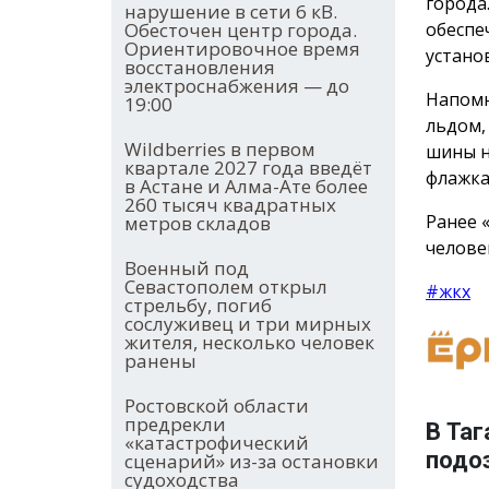
города
нарушение в сети 6 кВ.
обеспе
Обесточен центр города.
Ориентировочное время
устано
восстановления
электроснабжения — до
Напомн
19:00
льдом,
Wildberries в первом
шины н
квартале 2027 года введёт
флажка
в Астане и Алма-Ате более
260 тысяч квадратных
Ранее «
метров складов
челове
Военный под
Севастополем открыл
#жкх
стрельбу, погиб
сослуживец и три мирных
жителя, несколько человек
ранены
Ростовской области
предрекли
В Та
«катастрофический
подо
сценарий» из-за остановки
судоходства