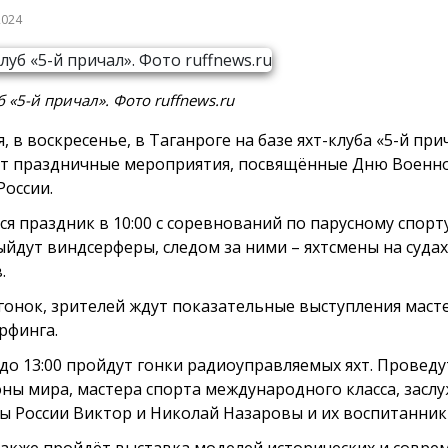
2024
б «5-й причал». Фото ruffnews.ru
, в воскресенье, в Таганроге на базе яхт-клуба «5-й при
т праздничные мероприятия, посвящённые Дню Военн
России.
я праздник в 10:00 с соревнований по парусному спорту.
ыйдут виндсерферы, следом за ними – яхтсмены на суда
.
гонок, зрителей ждут показательные выступления маст
рфинга.
0 до 13:00 пройдут гонки радиоуправляемых яхт. Проведу
ны мира, мастера спорта международного класса, засл
ы России Виктор и Николай Назаровы и их воспитанник
также пройдёт выставка моделей исторических и совре