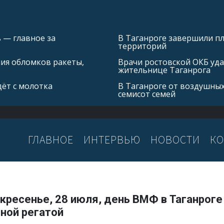
 — главное за
В Таганроге завершили 
территорий
ния обломков ракеты,
Врачи ростовской ОКБ уда
жительнице Таганрога
ёт с молотка
В Таганроге от воздушных
семисот семей
ГЛАВНОЕ
ИНТЕРВЬЮ
НОВОСТИ
КО
кресенье, 28 июля, день ВМФ в Таганрог
ной регатой