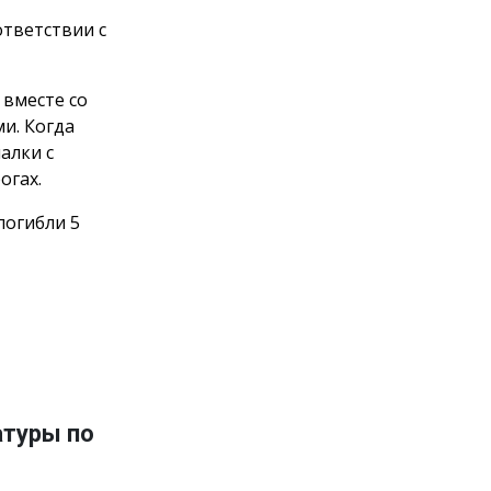
тветствии с
вместе со
и. Когда
алки с
огах.
погибли 5
атуры по