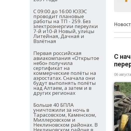
С 09:00 до 16:00 ЮЗЭС
проводит плановые
работы на ТП - 259. Без
Новост
электроэнергии переулки
7-й и10-й Новый, улицы
Литейная, Дачная и
Взлётная
Первая российская
С нач
авиакомпания «Открытое
небо» получила
пере
сертификат на
коммерческие полёты на
06 август
аэростатах. Сначала они
будут выполнять полёты
над Алтаем, а затем и в
других регионах
Больше 40 БПЛА
уничтожили за ночь в
Тарасовском, Каменском,
Миллеровском и
Неклиновском районах. В
Неклиновском районе в